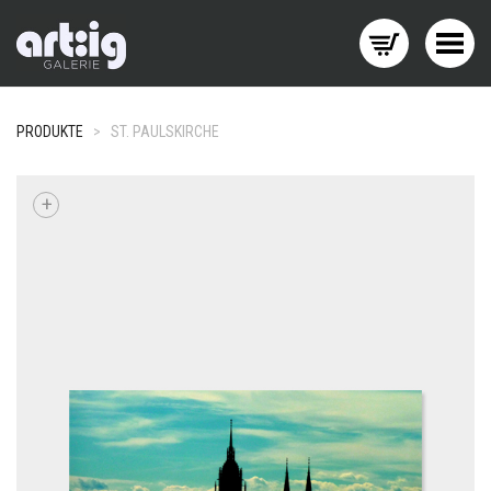
Menü wechseln
PRODUKTE
>
ST. PAULSKIRCHE
+