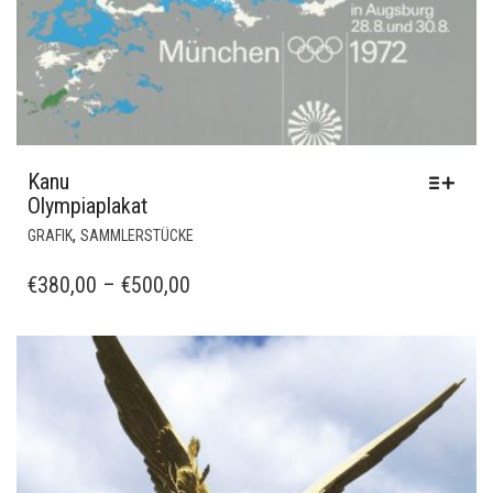
Kanu
Olympiaplakat
DIESES
,
GRAFIK
SAMMLERSTÜCKE
PRODUKT
WEIST
PREISSPANNE:
€
380,00
–
€
500,00
MEHRERE
€380,00
VARIANTEN
BIS
AUF.
€500,00
DIE
OPTIONEN
KÖNNEN
AUF
DER