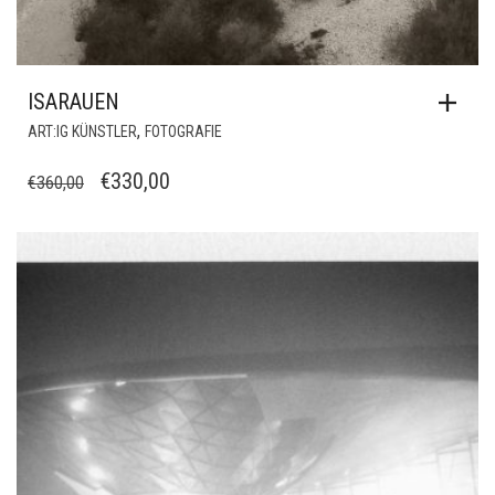
ISARAUEN
,
ART:IG KÜNSTLER
FOTOGRAFIE
URSPRÜNGLICHER
AKTUELLER
€
330,00
€
360,00
PREIS
PREIS
WAR:
IST:
€360,00
€330,00.