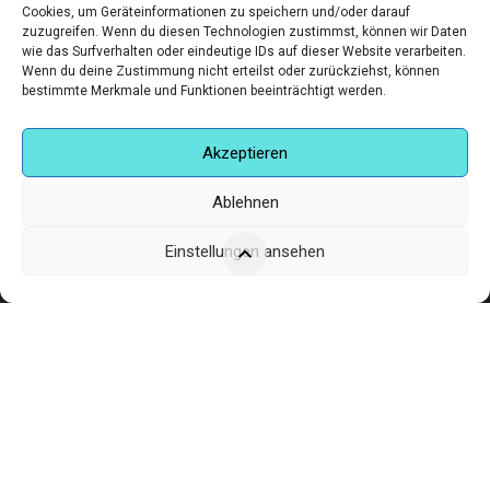
Cookies, um Geräteinformationen zu speichern und/oder darauf
,
ART:IG KÜNSTLER
FOTOGRAFIE
zuzugreifen. Wenn du diesen Technologien zustimmst, können wir Daten
wie das Surfverhalten oder eindeutige IDs auf dieser Website verarbeiten.
Wenn du deine Zustimmung nicht erteilst oder zurückziehst, können
€
340,00
bestimmte Merkmale und Funktionen beeinträchtigt werden.
Akzeptieren
Ablehnen
Einstellungen ansehen
Corneliusstr. 19, München, 80469, Germany
Telefon: +49 (0)89 552 985 72
Öffnungszeiten: Di. - FR. 11.00 –19.30 UHR · SA. 11.00 –18.00
UHR
Copyright © 2025 - art:ig Galerie