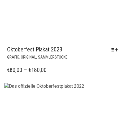
Oktoberfest Plakat 2023
DIESES
,
,
GRAFIK
ORIGINAL
SAMMLERSTÜCKE
PRODUKT
WEIST
PREISSPANNE:
€
80,00
–
€
180,00
MEHRERE
€80,00
VARIANTEN
BIS
AUF.
€180,00
DIE
OPTIONEN
KÖNNEN
AUF
DER
PRODUKTSEITE