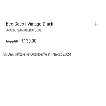
Bee Gees | Vintage Druck
,
GRAFIK
SAMMLERSTÜCKE
URSPRÜNGLICHER
AKTUELLER
€
130,00
€
180,00
PREIS
PREIS
WAR:
IST:
€180,00
€130,00.