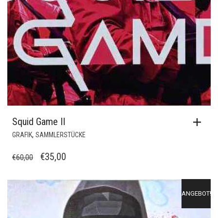
Squid Game II
,
GRAFIK
SAMMLERSTÜCKE
URSPRÜNGLICHER
AKTUELLER
€
35,00
€
60,00
PREIS
PREIS
WAR:
IST:
ANGEBOT!
€60,00
€35,00.