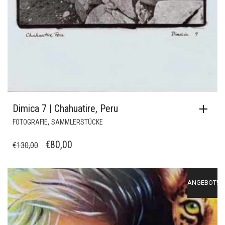
Dimica 7 | Chahuatire, Peru
,
FOTOGRAFIE
SAMMLERSTÜCKE
URSPRÜNGLICHER
AKTUELLER
€
80,00
€
130,00
PREIS
PREIS
WAR:
IST:
ANGEBOT!
€130,00
€80,00.