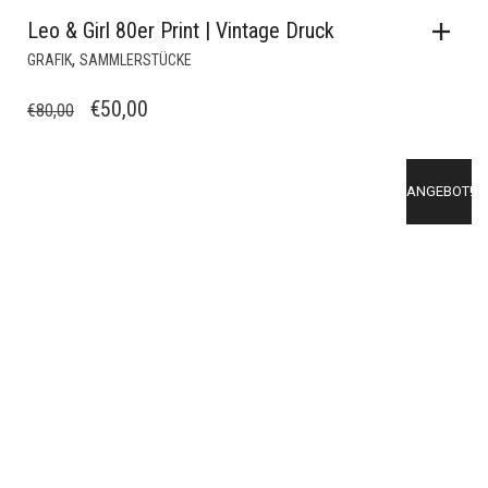
Leo & Girl 80er Print | Vintage Druck
,
GRAFIK
SAMMLERSTÜCKE
URSPRÜNGLICHER
AKTUELLER
€
50,00
€
80,00
PREIS
PREIS
WAR:
IST:
ANGEBOT!
€80,00
€50,00.