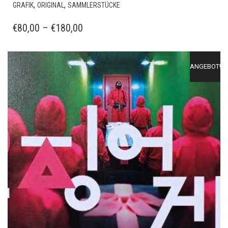
DIESES
,
,
GRAFIK
ORIGINAL
SAMMLERSTÜCKE
PRODUKT
WEIST
PREISSPANNE:
€
80,00
–
€
180,00
MEHRERE
€80,00
VARIANTEN
BIS
AUF.
ANGEBOT!
€180,00
DIE
OPTIONEN
KÖNNEN
AUF
DER
PRODUKTSEITE
GEWÄHLT
WERDEN