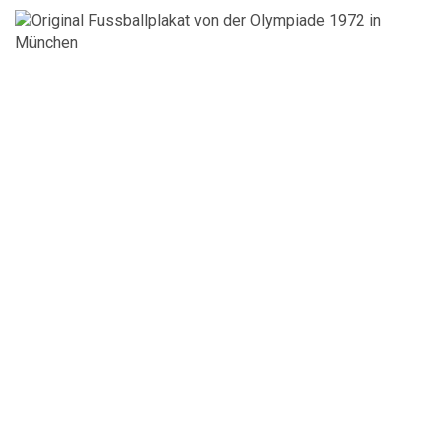
VARIANTEN
AUF.
DIE
OPTIONEN
KÖNNEN
AUF
DER
PRODUKTSEITE
GEWÄHLT
WERDEN