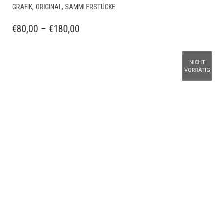
DIESES
,
,
GRAFIK
ORIGINAL
SAMMLERSTÜCKE
PRODUKT
WEIST
PREISSPANNE:
€
80,00
–
€
180,00
MEHRERE
€80,00
VARIANTEN
BIS
AUF.
NICHT
€180,00
DIE
VORRÄTIG
OPTIONEN
KÖNNEN
AUF
DER
PRODUKTSEITE
GEWÄHLT
WERDEN