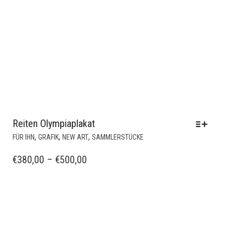
Reiten Olympiaplakat
DIESES
,
,
,
FÜR IHN
GRAFIK
NEW ART
SAMMLERSTÜCKE
PRODUKT
WEIST
PREISSPANNE:
€
380,00
–
€
500,00
MEHRERE
€380,00
VARIANTEN
BIS
AUF.
€500,00
DIE
OPTIONEN
KÖNNEN