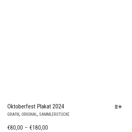
Oktoberfest Plakat 2024
DIESES
,
,
GRAFIK
ORIGINAL
SAMMLERSTÜCKE
PRODUKT
WEIST
PREISSPANNE:
€
80,00
–
€
180,00
MEHRERE