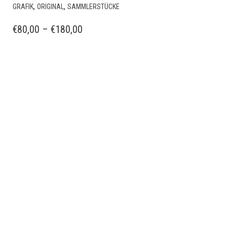
DIESES
,
,
GRAFIK
ORIGINAL
SAMMLERSTÜCKE
PRODUKT
WEIST
PREISSPANNE:
€
80,00
–
€
180,00
MEHRERE
€80,00
VARIANTEN
BIS
AUF.
€180,00
DIE
OPTIONEN
KÖNNEN
AUF
DER
PRODUKTSEITE
GEWÄHLT
WERDEN