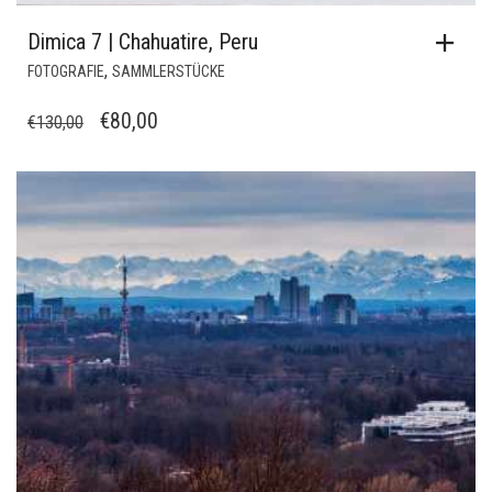
Dimica 7 | Chahuatire, Peru
,
FOTOGRAFIE
SAMMLERSTÜCKE
URSPRÜNGLICHER
AKTUELLER
€
80,00
€
130,00
PREIS
PREIS
WAR:
IST:
€130,00
€80,00.