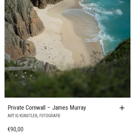
Private Cornwall – James Murray
,
ART:IG KÜNSTLER
FOTOGRAFIE
€
90,00