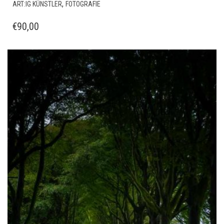
,
ART:IG KÜNSTLER
FOTOGRAFIE
€
90,00