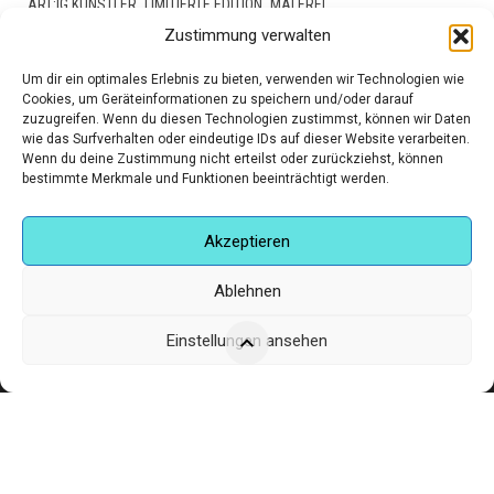
,
,
ART:IG KÜNSTLER
LIMITIERTE EDITION
MALEREI
Zustimmung verwalten
€
180,00
Um dir ein optimales Erlebnis zu bieten, verwenden wir Technologien wie
Cookies, um Geräteinformationen zu speichern und/oder darauf
zuzugreifen. Wenn du diesen Technologien zustimmst, können wir Daten
wie das Surfverhalten oder eindeutige IDs auf dieser Website verarbeiten.
Wenn du deine Zustimmung nicht erteilst oder zurückziehst, können
bestimmte Merkmale und Funktionen beeinträchtigt werden.
Akzeptieren
Ablehnen
Einstellungen ansehen
Corneliusstr. 19, München, 80469, Germany
Telefon: +49 (0)89 552 985 72
Öffnungszeiten: Di. - FR. 11.00 –19.30 UHR · SA. 11.00 –18.00
UHR
Copyright © 2025 - art:ig Galerie
Impressum
Datenschutz
AGB
Hilfe & Kontakt