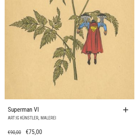
Superman VI
,
ART:IG KÜNSTLER
MALEREI
URSPRÜNGLICHER
AKTUELLER
€
75,00
€
90,00