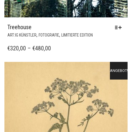
Treehouse
DIESES
,
,
ART:IG KÜNSTLER
FOTOGRAFIE
LIMITIERTE EDITION
PRODUKT
WEIST
PREISSPANNE:
€
320,00
–
€
480,00
MEHRERE
€320,00
VARIANTEN
BIS
AUF.
ANGEBOT!
€480,00
DIE
OPTIONEN
KÖNNEN
AUF
DER
PRODUKTSEITE
GEWÄHLT
WERDEN