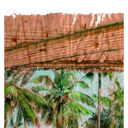
PREIS
PREIS
WAR:
IST:
€90,00
€75,00.