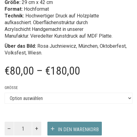
Größe:
29 cm x 42 cm
Format:
Hochformat
Technik:
Hochwertiger Druck auf Holzplatte
aufkaschiert. Oberflächenstruktur durch
Acrylschicht Handgemacht in unserer
Manufaktur. Veredelter Kunstdruck auf MDF Platte.
Über das Bild:
Rosa Juchniewicz
, München, Oktoberfest,
Volksfest, Wiesn.
Preisspanne:
€
80,00
–
€
180,00
€80,00
GRÖSSE
bis
€180,00
Oktoberfest
IN DEN WARENKORB
1992