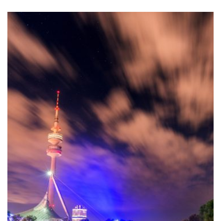
€80,00
VARIANTEN
BIS
AUF.
€180,00
DIE
OPTIONEN
KÖNNEN
AUF
DER
PRODUKTSEITE
GEWÄHLT
WERDEN