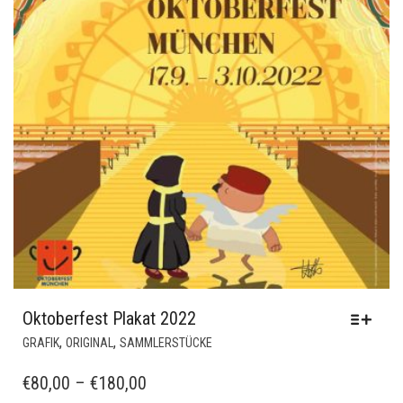
Oktoberfest Plakat 2022
DIESES
,
,
GRAFIK
ORIGINAL
SAMMLERSTÜCKE
PRODUKT
WEIST
PREISSPANNE:
€
80,00
–
€
180,00
MEHRERE