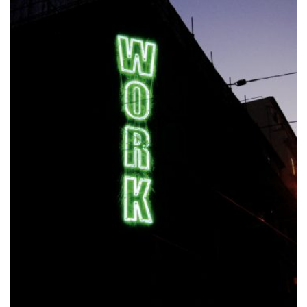
AUF
DER
PRODUKTSEITE
GEWÄHLT
WERDEN