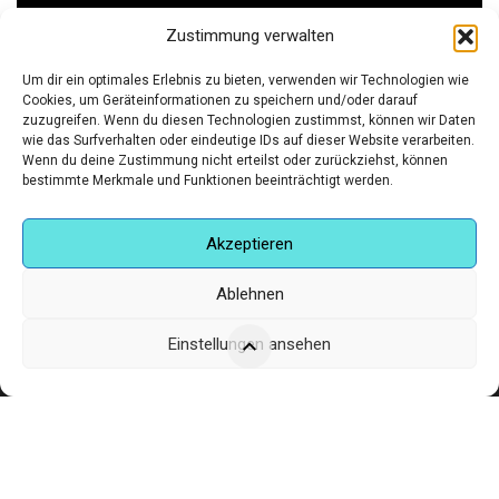
Zustimmung verwalten
WORK
DIESES
Um dir ein optimales Erlebnis zu bieten, verwenden wir Technologien wie
,
ART:IG KÜNSTLER
FOTOGRAFIE
PRODUKT
Cookies, um Geräteinformationen zu speichern und/oder darauf
zuzugreifen. Wenn du diesen Technologien zustimmst, können wir Daten
WEIST
PREISSPANNE:
€
200,00
–
€
300,00
wie das Surfverhalten oder eindeutige IDs auf dieser Website verarbeiten.
MEHRERE
€200,00
Wenn du deine Zustimmung nicht erteilst oder zurückziehst, können
VARIANTEN
bestimmte Merkmale und Funktionen beeinträchtigt werden.
BIS
AUF.
€300,00
DIE
Akzeptieren
OPTIONEN
KÖNNEN
Ablehnen
AUF
DER
Einstellungen ansehen
PRODUKTSEITE
GEWÄHLT
WERDEN
Corneliusstr. 19, München, 80469, Germany
Telefon: +49 (0)89 552 985 72
Öffnungszeiten: Di. - FR. 11.00 –19.30 UHR · SA. 11.00 –18.00
UHR