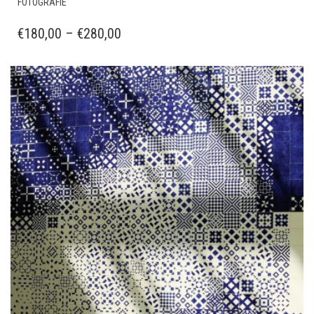
FOTOGRAFIE
PRODUKT
WEIST
PREISSPANNE:
€
180,00
–
€
280,00
MEHRERE
€180,00
VARIANTEN
BIS
AUF.
DIE
€280,00
OPTIONEN
KÖNNEN
AUF
DER
PRODUKTSEITE
GEWÄHLT
WERDEN