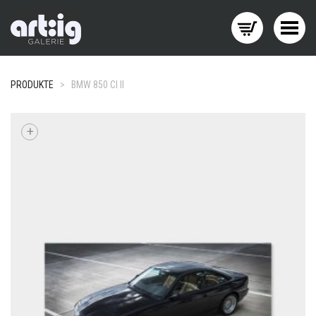
Menü wechseln
PRODUKTE
>
BMW 850 CI II
+