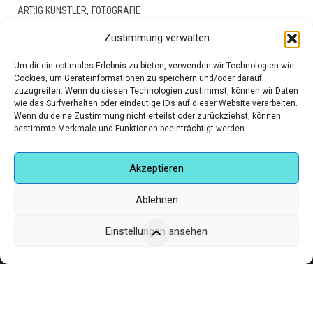
HALLELUJAH
,
ART:IG KÜNSTLER
FOTOGRAFIE
Zustimmung verwalten
€
130,00
Um dir ein optimales Erlebnis zu bieten, verwenden wir Technologien wie
Cookies, um Geräteinformationen zu speichern und/oder darauf
zuzugreifen. Wenn du diesen Technologien zustimmst, können wir Daten
wie das Surfverhalten oder eindeutige IDs auf dieser Website verarbeiten.
Wenn du deine Zustimmung nicht erteilst oder zurückziehst, können
bestimmte Merkmale und Funktionen beeinträchtigt werden.
Akzeptieren
Ablehnen
Einstellungen ansehen
Corneliusstr. 19, München, 80469, Germany
Telefon: +49 (0)89 552 985 72
Öffnungszeiten: Di. - FR. 11.00 –19.30 UHR · SA. 11.00 –18.00
UHR
Copyright © 2025 - art:ig Galerie