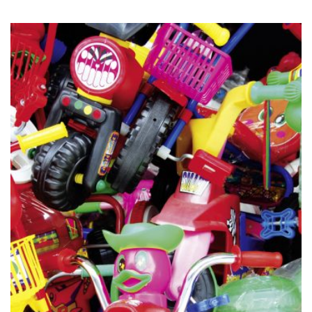
PREISSPANNE:
€
180,00
–
€
450,00
MEHRERE
€180,00
VARIANTEN
BIS
AUF.
€450,00
DIE
OPTIONEN
KÖNNEN
AUF
DER
PRODUKTSEITE
GEWÄHLT
WERDEN