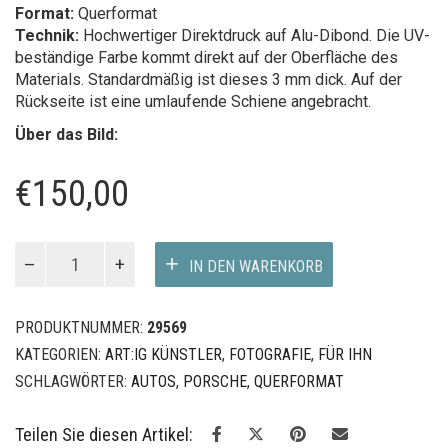
Größe:
80 x 54 cm
Format:
Querformat
Technik:
Hochwertiger Direktdruck auf Alu-Dibond. Die UV-
beständige Farbe kommt direkt auf der Oberfläche des
Materials. Standardmäßig ist dieses 3 mm dick. Auf der
Rückseite ist eine umlaufende Schiene angebracht.
Über das Bild:
€
150,00
art:ig
IN DEN WARENKORB
Porsche
Menge
PRODUKTNUMMER:
29569
KATEGORIEN:
ART:IG KÜNSTLER
,
FOTOGRAFIE
,
FÜR IHN
SCHLAGWÖRTER:
AUTOS
,
PORSCHE
,
QUERFORMAT