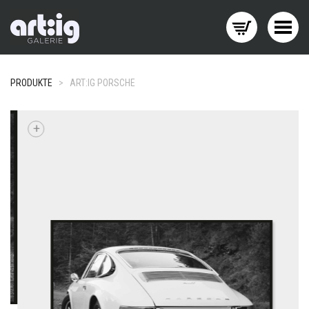
Menü wechseln
PRODUKTE
>
ART:IG PORSCHE
+