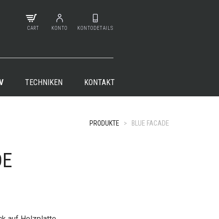
CART
KONTO
KONTODETAILS
V
TECHNIKEN
KONTAKT
PRODUKTE
>
BLUE FACADE
DE
+
k auf Holzplatte