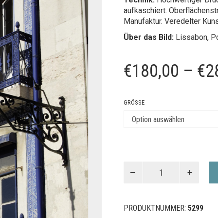
aufkaschiert. Oberflächenst
Manufaktur. Veredelter Kun
Über das Bild:
Lissabon, Po
€
180,00
–
€
2
GRÖSSE
BLUE
FACADE
Menge
PRODUKTNUMMER:
5299