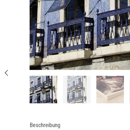
Beschreibung
Größe:
60 cm x 90 cm
Format:
Hochformat
Technik:
Hochwertiger Druck auf Holzplatte aufk
MDF Platte.