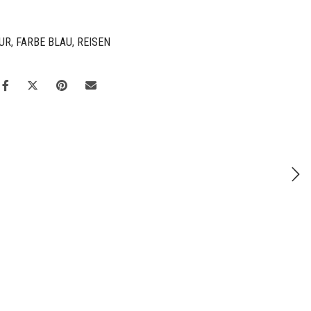
UR
,
FARBE BLAU
,
REISEN
 unserer Manufaktur. Veredelter Kunstdruck auf