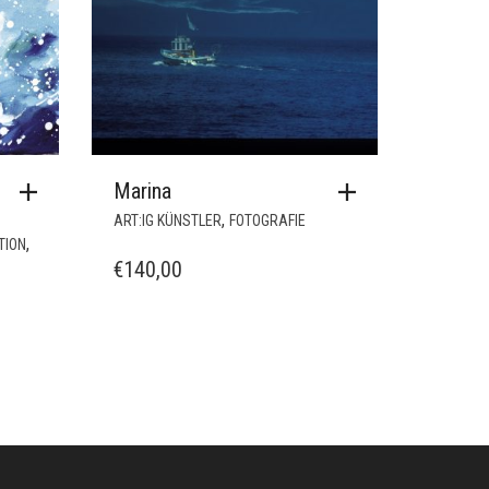
Marina
,
ART:IG KÜNSTLER
FOTOGRAFIE
,
ITION
€
140,00
LIOT
MICHAEL FACKELMANN
SABELLE KURZ
MISS-C
STVAN BREZNITZ
NOEMIE STEGMÜLLER
AMES MURRAY
PATRIK SÖTJE