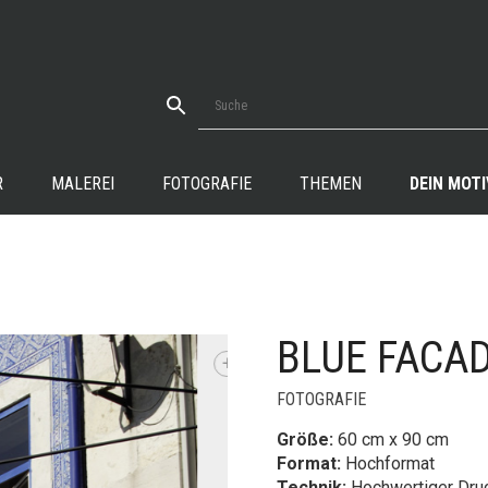
R
MALEREI
FOTOGRAFIE
THEMEN
DEIN MOTI
BLUE FACA
+
FOTOGRAFIE
Größe:
60 cm x 90 cm
Format:
Hochformat
Technik:
Hochwertiger Druc