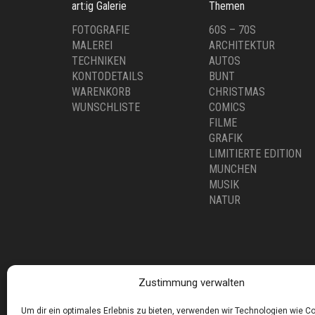
WARENKORB
CHRISTMAS
WUNSCHLISTE
COMICS
FILME
GRAFIK
LIMITIERTE EDITION
MUNCHEN
MUSIK
NATUR
Corneliusstr. 19, München, 80469, Germany
Telefon: +49 (0)89 552 985 72
Öffnungszeiten: Di. - FR. 11.00 –19.30 UHR · SA. 11.0
Zustimmung verwalten
Copyright © 2025 - art:ig Galerie
Impressum
Datenschutz
AGB
Hilfe & Kontakt
Um dir ein optimales Erlebnis zu bieten, verwenden wir Technologien wie C