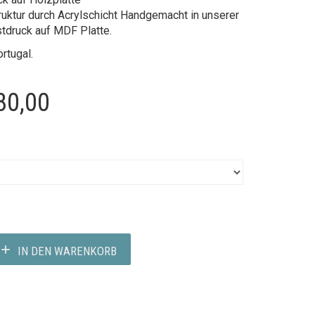
ruktur durch Acrylschicht Handgemacht in unserer
stdruck auf MDF Platte.
rtugal.
Preisspanne:
80,00
€180,00
bis
€280,00
IN DEN WARENKORB