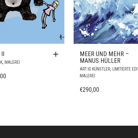
II
MEER UND MEHR –
MANUS HÜLLER
,
IK
MALEREI
,
ART:IG KÜNSTLER
LIMITIERTE ED
,00
MALEREI
€
290,00
art:ig Künstler
OBJEKTE
AIGERIM WEIMER
E
OKTOBERFEST
ANGELA HOPF VON
I
OLYMPIAPLAKATE
DENFFER
I
SAMMLERSTÜCKE
BOXWERK
J