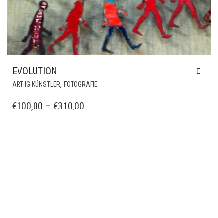
EVOLUTION
DIESES
,
ART:IG KÜNSTLER
FOTOGRAFIE
PRODUKT
WEIST
PREISSPANNE:
€
100,00
–
€
310,00
MEHRERE
€100,00
VARIANTEN
BIS
AUF.
€310,00
DIE
OPTIONEN
KÖNNEN
AUF
DER
PRODUKTSEITE
GEWÄHLT