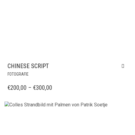
CHINESE SCRIPT
DIESES
FOTOGRAFIE
PRODUKT
WEIST
PREISSPANNE:
€
200,00
–
€
300,00
MEHRERE
€200,00
VARIANTEN
BIS
AUF.
DIE
€300,00
OPTIONEN
KÖNNEN
AUF