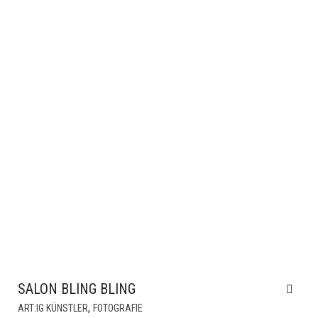
WERDEN
SALON BLING BLING
DIESES
,
ART:IG KÜNSTLER
FOTOGRAFIE