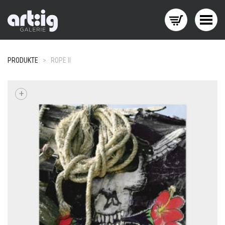
Menü wechseln
PRODUKTE
>
ROPE II
+