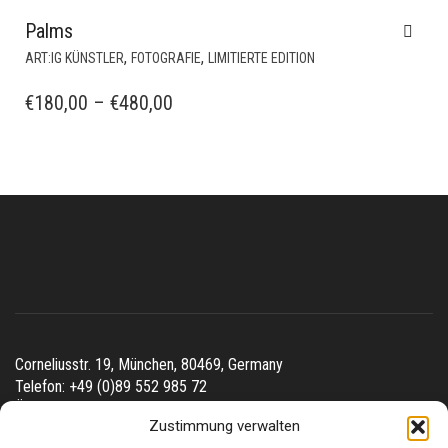
Palms
DIESES
,
,
ART:IG KÜNSTLER
FOTOGRAFIE
LIMITIERTE EDITION
PRODUKT
WEIST
PREISSPANNE:
€
180,00
–
€
480,00
MEHRERE
€180,00
VARIANTEN
BIS
AUF.
€480,00
DIE
OPTIONEN
KÖNNEN
AUF
DER
PRODUKTSEITE
GEWÄHLT
WERDEN
Corneliusstr. 19, München, 80469, Germany
Telefon: +49 (0)89 552 985 72
Öffnungszeiten: Di. - FR. 11.00 –19.30 UHR · SA. 11.00 –18.00
Zustimmung verwalten
UHR