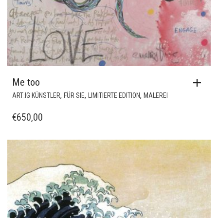
Me too
,
,
,
ART:IG KÜNSTLER
FÜR SIE
LIMITIERTE EDITION
MALEREI
€
650,00