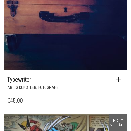
Typewriter
,
ART:IG KÜNSTLER
FOTOGRAFIE
€
45,00
NICHT
VORRÄTIG