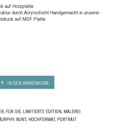
k auf Holzplatte
ruktur durch Acrylschicht Handgemacht in unserer
stdruck auf MDF Platte
IN DEN WARENKORB
ER
,
FÜR SIE
,
LIMITIERTE EDITION
,
MALEREI
MURPHY
,
BUNT
,
HOCHFORMAT
,
PORTRAIT