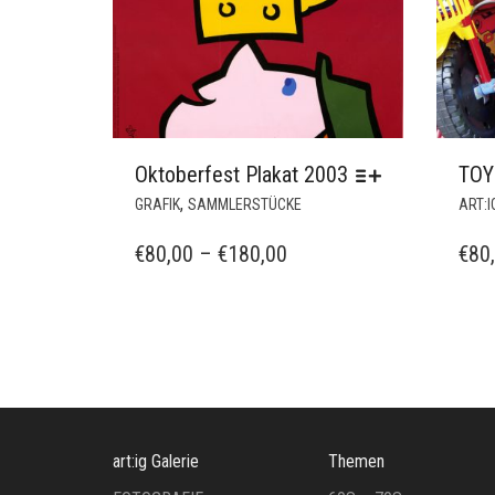
Oktoberfest Plakat 2003
TOY
DIESES
,
GRAFIK
SAMMLERSTÜCKE
ART:I
PRODUKT
WEIST
PREISSPANNE:
€
80,00
–
€
180,00
€
80
MEHRERE
€80,00
VARIANTEN
BIS
AUF.
€180,00
DIE
OPTIONEN
KÖNNEN
AUF
DER
art:ig Galerie
Themen
PRODUKTSEITE
GEWÄHLT
FOTOGRAFIE
60S – 70S
WERDEN
MALEREI
ARCHITEKTUR