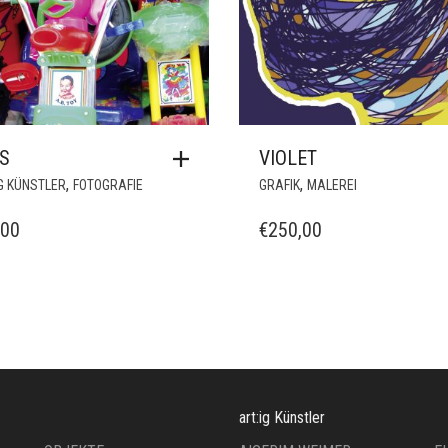
S
VIOLET
,
,
G KÜNSTLER
FOTOGRAFIE
GRAFIK
MALEREI
,00
€
250,00
art:ig Künstler
OBJEKTE
AIGERIM WEIMER
E
OKTOBERFEST
ANGELA HOPF VON
I