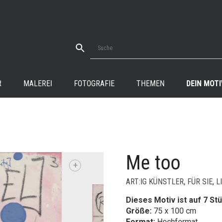
R
MALEREI
FOTOGRAFIE
THEMEN
DEIN MOTI
Me too
ART:IG KÜNSTLER
,
FÜR SIE
,
L
Dieses Motiv ist auf 7 Stü
Größe:
75 x 100 cm
Format:
Hochformat