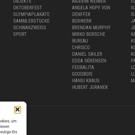
OLYMPIAPLAKATE
DENFFER
I
SAMMLERSTÜCKE
BOXWERK
J
SCHWARZWEISS
BRENDAN MURPHY
J
SPORT
MIRKO BORSCHE
K
BUREAU
K
CHRISCO
K
DANIEL SAILER
K
EDDA SÖRENSEN
P
FEDRALITA
L
GOODBOIS
L
HANSI KRAUS
M
HUBERT JURANEK
ookies, um
0 –18.00 UHR
diesen
eutige IDs