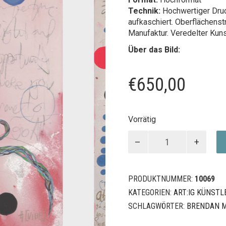
Technik:
Hochwertiger Druc
aufkaschiert. Oberflächenst
Manufaktur. Veredelter Kun
Über das Bild:
€
650,00
Vorrätig
Me
too
Menge
PRODUKTNUMMER:
10069
KATEGORIEN:
ART:IG KÜNSTL
SCHLAGWÖRTER:
BRENDAN 