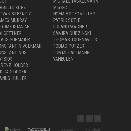
STVAN BREZNITZ
NOEMIE STEGMÜLLER
AMES MURRAY
PATRIK SÖTJE
EROME ISMA-AE
ROLAND WAGNER
AI GETTNER
SAMIRA DUDZINSKI
LAUS FÜRMAIER
THOMAS TOURNAVITIS
ONSTANTIN VOLKMAR
TOBIAS PÜTZER
ONSTANTINOS
TOMMI HALLMANN
ATSIOS
VANEULEN
ORENZ HOLDER
UCCA STAIGER
ANUS HÜLLER