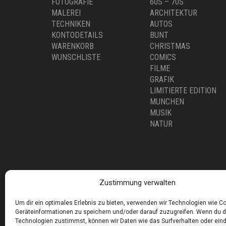
TECHNIKEN
AUTOS
KONTODETAILS
BUNT
WARENKORB
CHRISTMAS
WUNSCHLISTE
COMICS
FILME
GRAFIK
LIMITIERTE EDITION
MUNCHEN
MUSIK
NATUR
Zustimmung verwalten
Corneliusstr. 19, München, 80469, Germany
Telefon: +49 (0)89 552 985 72
Um dir ein optimales Erlebnis zu bieten, verwenden wir Technologien wie C
Öffnungszeiten: Di. - FR. 11.00 –19.30 UHR · SA. 11.0
Geräteinformationen zu speichern und/oder darauf zuzugreifen. Wenn du 
Technologien zustimmst, können wir Daten wie das Surfverhalten oder eind