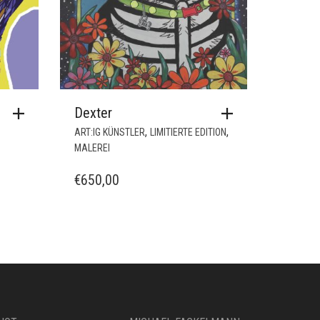
Dexter
,
,
ART:IG KÜNSTLER
LIMITIERTE EDITION
MALEREI
€
650,00
LIOT
MICHAEL FACKELMANN
SABELLE KURZ
MISS-C