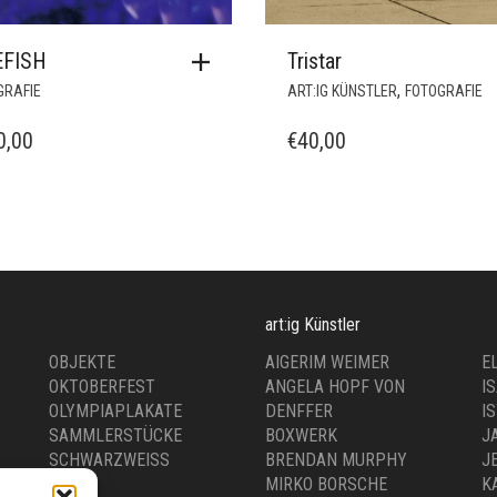
EFISH
Tristar
,
GRAFIE
ART:IG KÜNSTLER
FOTOGRAFIE
0,00
€
40,00
art:ig Künstler
OBJEKTE
AIGERIM WEIMER
E
OKTOBERFEST
ANGELA HOPF VON
I
OLYMPIAPLAKATE
DENFFER
I
SAMMLERSTÜCKE
BOXWERK
J
SCHWARZWEISS
BRENDAN MURPHY
J
SPORT
MIRKO BORSCHE
K