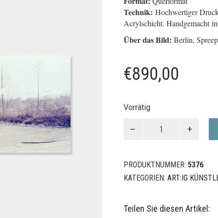
Format:
Querformat
Technik:
Hochwertiger Druck 
Acrylschicht. Handgemacht in
Über das Bild:
Berlin, Spreep
€
890,00
Vorrätig
YEAH
Menge
PRODUKTNUMMER:
5376
KATEGORIEN:
ART:IG KÜNSTL
Teilen Sie diesen Artikel: