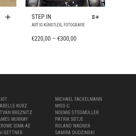
STEP IN
DIESES
,
ART:IG KÜNSTLER
FOTOGRAFIE
PRODUKT
WEIST
PREISSPANNE:
€
220,00
–
€
300,00
MEHRERE
€220,00
VARIANTEN
BIS
AUF.
€300,00
DIE
OPTIONEN
KÖNNEN
AUF
DER
PRODUKTSEITE
LIOT
MICHAEL FACKELMANN
GEWÄHLT
SABELLE KURZ
MISS-C
WERDEN
STVAN BREZNITZ
NOEMIE STEGMÜLLER
AMES MURRAY
PATRIK SÖTJE
EROME ISMA-AE
ROLAND WAGNER
AI GETTNER
SAMIRA DUDZINSKI