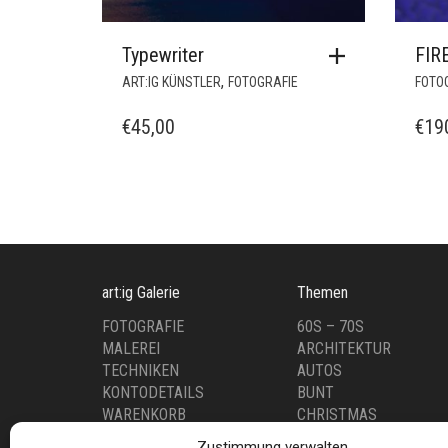
Typewriter
FIR
,
ART:IG KÜNSTLER
FOTOGRAFIE
FOTO
€
45,00
€
19
art:ig Galerie
Themen
FOTOGRAFIE
60S – 70S
MALEREI
ARCHITEKTUR
TECHNIKEN
AUTOS
KONTODETAILS
BUNT
WARENKORB
CHRISTMAS
WUNSCHLISTE
COMICS
Zustimmung verwalten