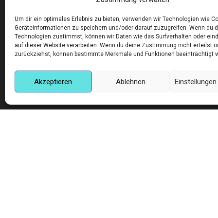
FILME
GRAFIK
Um dir ein optimales Erlebnis zu bieten, verwenden wir Technologien wie C
LIMITIERTE EDITION
Geräteinformationen zu speichern und/oder darauf zuzugreifen. Wenn du 
MUNCHEN
Technologien zustimmst, können wir Daten wie das Surfverhalten oder eind
auf dieser Website verarbeiten. Wenn du deine Zustimmung nicht erteilst o
MUSIK
zurückziehst, können bestimmte Merkmale und Funktionen beeinträchtigt 
NATUR
Akzeptieren
Ablehnen
Einstellunge
Corneliusstr. 19, München, 80469, Germany
Telefon: +49 (0)89 552 985 72
Öffnungszeiten: Di. - FR. 11.00 –19.30 UHR · SA. 11.0
Copyright © 2025 - art:ig Galerie
Impressum
Datenschutz
AGB
Hilfe & Kontakt
Finden Sie eine Unterkunft in München