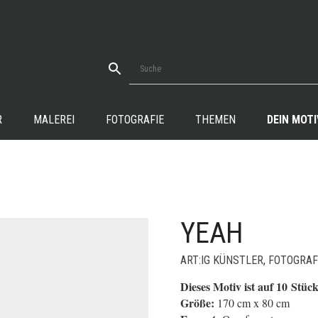
R
MALEREI
FOTOGRAFIE
THEMEN
DEIN MOTI
YEAH
+
ART:IG KÜNSTLER
,
FOTOGRAF
Dieses Motiv ist auf 10 Stück 
Größe:
170 cm x 80 cm