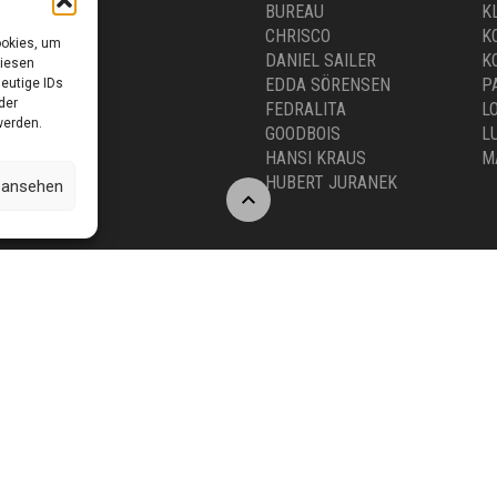
BUREAU
K
CHRISCO
K
ookies, um
DANIEL SAILER
K
diesen
EDDA SÖRENSEN
P
eutige IDs
der
FEDRALITA
L
werden.
GOODBOIS
L
HANSI KRAUS
M
HUBERT JURANEK
n ansehen
0 –18.00 UHR
Versand & Kosten