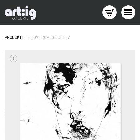
Menü wechseln
PRODUKTE
>
LOVE COMES QUITE IV
+