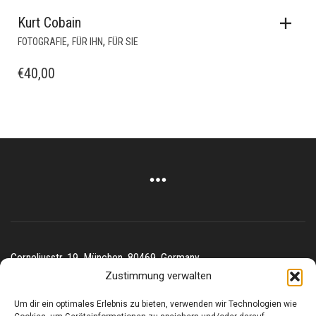
Kurt Cobain
,
,
FOTOGRAFIE
FÜR IHN
FÜR SIE
€
40,00
Corneliusstr. 19, München, 80469, Germany
Telefon: +49 (0)89 552 985 72
Zustimmung verwalten
Öffnungszeiten: Di. - FR. 11.00 –19.30 UHR · SA. 11.00 –18.00
UHR
Um dir ein optimales Erlebnis zu bieten, verwenden wir Technologien wie