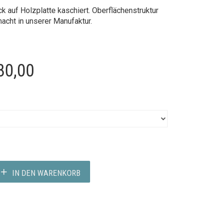
k auf Holzplatte kaschiert.
Oberflächenstruktur
cht in unserer Manufaktur.
Preisspanne:
80,00
€320,00
bis
€480,00
IN DEN WARENKORB