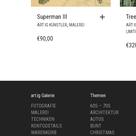
Superman III
Tre
,
ART:IG KÜNSTLER
MALEREI
ART:I
LIMIT
€
90,00
€
32
art:ig Galerie
Themen
FOTOGRAFIE
60S – 70S
MALEREI
ARCHITEKTUR
TECHNIKEN
AUTOS
KONTODETAILS
BUNT
WARENKORB
CHRISTMAS