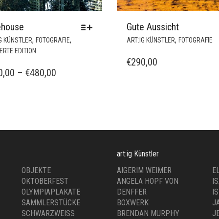
ehouse
Gute Aussicht
DIESES
,
,
,
G KÜNSTLER
FOTOGRAFIE
ART:IG KÜNSTLER
FOTOGRAFIE
PRODUKT
IERTE EDITION
WEIST
€
290,00
MEHRERE
PREISSPANNE:
0,00
–
€
480,00
VARIANTEN
€320,00
AUF.
BIS
DIE
€480,00
OPTIONEN
KÖNNEN
AUF
DER
art:ig Künstler
PRODUKTSEITE
GEWÄHLT
OBJEKTE
AIGERIM WEIMER
E
WERDEN
OKTOBERFEST
ANGELA HOPF VON
I
OLYMPIAPLAKATE
DENFFER
I
SAMMLERSTÜCKE
BOXWERK
J
SCHWARZWEISS
BRENDAN MURPHY
J