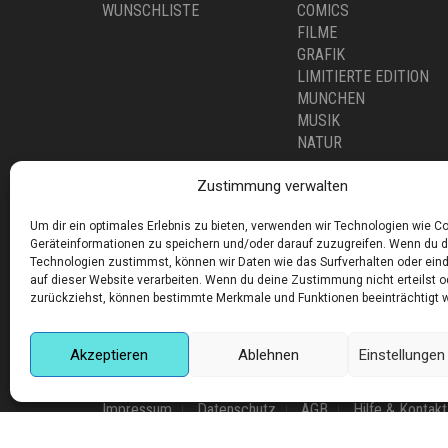
WUNSCHLISTE
COMICS
FILME
GRAFIK
LIMITIERTE EDITION
MUNCHEN
MUSIK
NATUR
Zustimmung verwalten
Um dir ein optimales Erlebnis zu bieten, verwenden wir Technologien wie C
Geräteinformationen zu speichern und/oder darauf zuzugreifen. Wenn du 
Technologien zustimmst, können wir Daten wie das Surfverhalten oder eind
auf dieser Website verarbeiten. Wenn du deine Zustimmung nicht erteilst o
Corneliusstr. 19, München, 80469, Germany
zurückziehst, können bestimmte Merkmale und Funktionen beeinträchtigt 
Telefon: +49 (0)89 552 985 72
Öffnungszeiten: Di. - FR. 11.00 –19.30 UHR · SA. 11.0
Akzeptieren
Ablehnen
Einstellunge
Copyright © 2025 - art:ig Galerie
Impressum
Datenschutz
AGB
Hilfe & Kontakt
Finden Sie eine Unterkunft in München