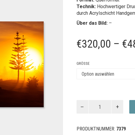
Technik:
Hochwertiger Druc
durch Acrylschicht
Handgema
Über das Bild:
–
€
320,00
–
€
4
GRÖSSE
Sunset
Surf
Menge
PRODUKTNUMMER:
7379