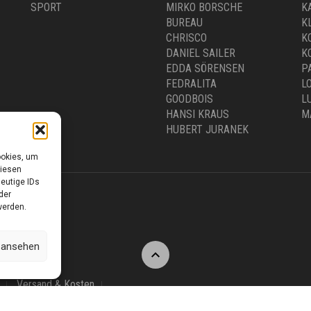
SPORT
MIRKO BORSCHE
K
BUREAU
K
CHRISCO
K
DANIEL SAILER
K
EDDA SÖRENSEN
P
FEDRALITA
L
GOODBOIS
L
HANSI KRAUS
M
HUBERT JURANEK
ookies, um
diesen
eutige IDs
der
werden.
0 –18.00 UHR
n ansehen
Versand & Kosten