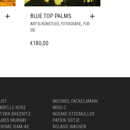
BLUE TOP PALMS
,
,
ART:IG KÜNSTLER
FOTOGRAFIE
FÜR
SIE
€
180,00
LIOT
MICHAEL FACKELMANN
SABELLE KURZ
MISS-C
STVAN BREZNITZ
NOEMIE STEGMÜLLER
AMES MURRAY
PATRIK SÖTJE
EROME ISMA-AE
ROLAND WAGNER