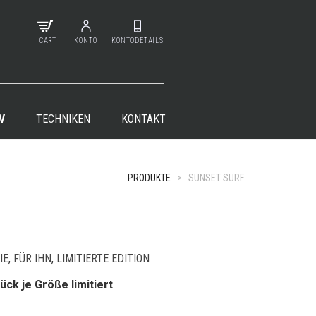
CART
KONTO
KONTODETAILS
V
TECHNIKEN
KONTAKT
PRODUKTE
>
SUNSET SURF
+
IE
,
FÜR IHN
,
LIMITIERTE EDITION
ück je Größe limitiert