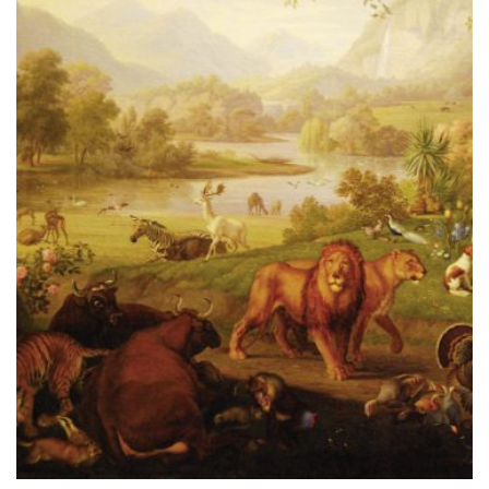
DER
PRODUKTSE
GEWÄHLT
WERDEN