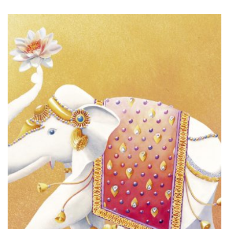
€220,00
VARIANTEN
BIS
AUF.
€300,00
DIE
OPTIONEN
KÖNNEN
AUF
DER
PRODUKTSEITE
GEWÄHLT
WERDEN