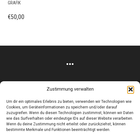
GRAFIK
€
50,00
Zustimmung verwalten
Corneliusstr. 19, München, 80469, Germany
Um dir ein optimales Erlebnis zu bieten, verwenden wir Technologien wie
Telefon: +49 (0)89 552 985 72
Cookies, um Geräteinformationen zu speichern und/oder darauf
Öffnungszeiten: Di. - FR. 11.00 –19.30 UHR · SA. 11.00 –18.00
zuzugreifen. Wenn du diesen Technologien zustimmst, können wir Daten
UHR
wie das Surfverhalten oder eindeutige IDs auf dieser Website verarbeiten.
Wenn du deine Zustimmung nicht erteilst oder zurückziehst, können
bestimmte Merkmale und Funktionen beeinträchtigt werden.
Copyright © 2025 - art:ig Galerie
Impressum
Datenschutz
AGB
Hilfe & Kontakt