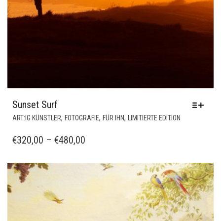
Sunset Surf
DIESES
,
,
,
ART:IG KÜNSTLER
FOTOGRAFIE
FÜR IHN
LIMITIERTE EDITION
PRODUKT
WEIST
PREISSPANNE:
€
320,00
–
€
480,00
MEHRERE
€320,00
VARIANTEN
BIS
AUF.
€480,00
DIE
OPTIONEN
KÖNNEN
AUF