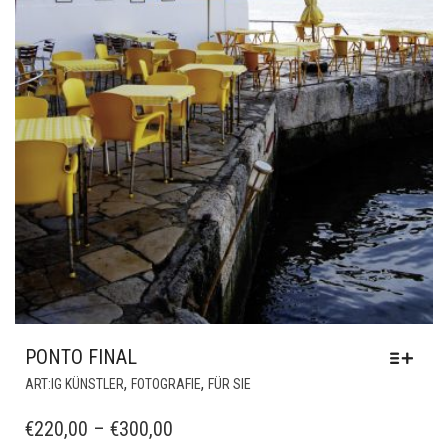
PONTO FINAL
DIESES
,
,
ART:IG KÜNSTLER
FOTOGRAFIE
FÜR SIE
PRODUKT
WEIST
PREISSPANNE:
€
220,00
–
€
300,00
MEHRERE