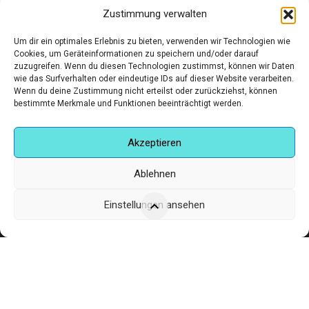
Zustimmung verwalten
€
90,00
Um dir ein optimales Erlebnis zu bieten, verwenden wir Technologien wie
Cookies, um Geräteinformationen zu speichern und/oder darauf
zuzugreifen. Wenn du diesen Technologien zustimmst, können wir Daten
wie das Surfverhalten oder eindeutige IDs auf dieser Website verarbeiten.
Wenn du deine Zustimmung nicht erteilst oder zurückziehst, können
bestimmte Merkmale und Funktionen beeinträchtigt werden.
Akzeptieren
Ablehnen
Corneliusstr. 19, München, 80469, Germany
Einstellungen ansehen
Telefon: +49 (0)89 552 985 72
Öffnungszeiten: Di. - FR. 11.00 –19.30 UHR · SA. 11.00 –18.00
UHR
Copyright © 2025 - art:ig Galerie
Impressum
Datenschutz
AGB
Hilfe & Kontakt
Versand & Kosten
Finden Sie eine Unterkunft in München