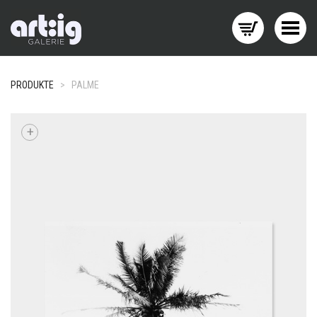
Menü wechseln
PRODUKTE
>
PALME
+