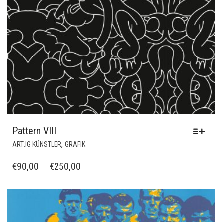
Pattern VIII
DIESES
,
ART:IG KÜNSTLER
GRAFIK
PRODUKT
WEIST
PREISSPANNE:
€
90,00
–
€
250,00
MEHRERE
€90,00
VARIANTEN
BIS
AUF.
€250,00
DIE
OPTIONEN