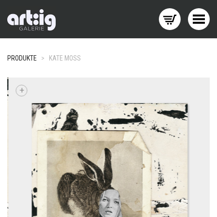
Menü wechseln
PRODUKTE
>
KATE MOSS
+