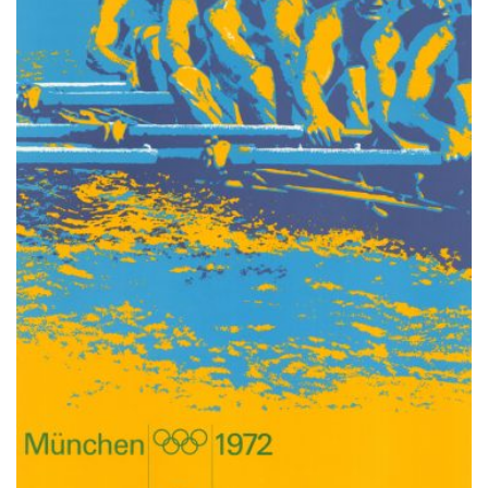
KÖNNEN
AUF
DER
PRODUKTSEITE
GEWÄHLT
WERDEN