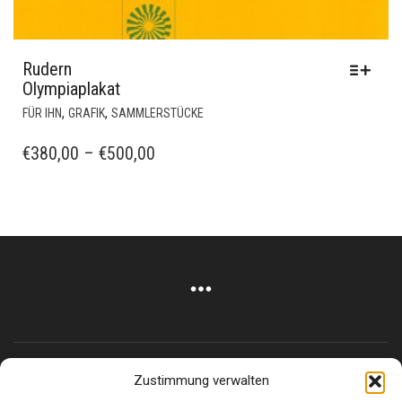
Rudern
Olympiaplakat
DIESES
,
,
FÜR IHN
GRAFIK
SAMMLERSTÜCKE
PRODUKT
WEIST
PREISSPANNE:
€
380,00
–
€
500,00
MEHRERE
€380,00
VARIANTEN
BIS
AUF.
€500,00
DIE
OPTIONEN
KÖNNEN
AUF
DER
PRODUKTSEITE
GEWÄHLT
WERDEN
Zustimmung verwalten
Corneliusstr. 19, München, 80469, Germany