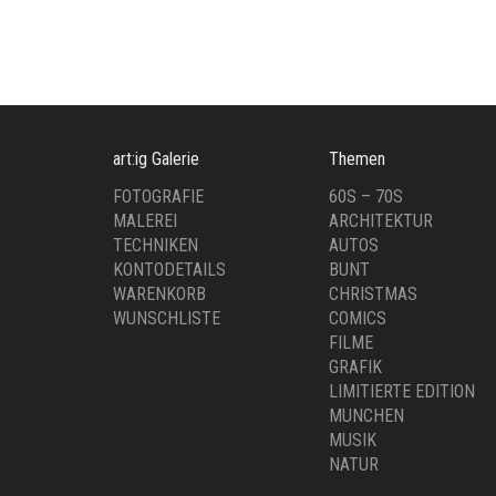
SAM HASKINS
TUR
BIG APPLE
ART:I
,
FOTOGRAFIE
SAMMLERSTÜCKE
€
90
€
600,00
art:ig Galerie
Themen
FOTOGRAFIE
60S – 70S
MALEREI
ARCHITEKTUR
TECHNIKEN
AUTOS
KONTODETAILS
BUNT