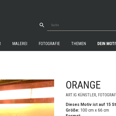
R
MALEREI
FOTOGRAFIE
THEMEN
DEIN MOTI
ORANGE
+
ART:IG KÜNSTLER
,
FOTOGRAF
Dieses Motiv ist auf 15 St
Größe:
100 cm x 66 cm
Format: