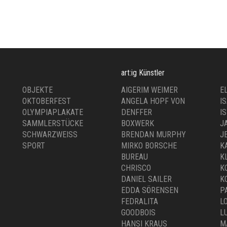
K COKE
KISHIN SHINOYAMA
BOSOM UP
,
G KÜNSTLER
FOTOGRAFIE
,
FOTOGRAFIE
SAMMLERSTÜCKE
,00
€
600,00
art:ig Künstler
OBJEKTE
AIGERIM WEIMER
E
OKTOBERFEST
ANGELA HOPF VON
I
OLYMPIAPLAKATE
DENFFER
I
SAMMLERSTÜCKE
BOXWERK
J