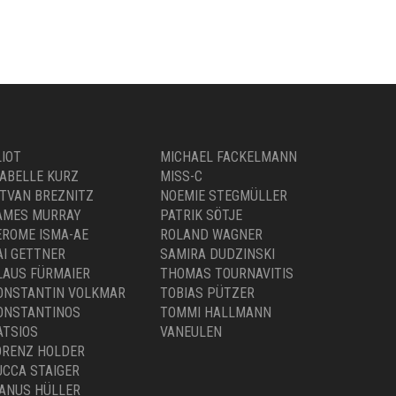
The Morning after
,
,
ART:IG KÜNSTLER
FOTOGRAFIE
LIMITIERTE EDITION
€
330,00
LIOT
MICHAEL FACKELMANN
SABELLE KURZ
MISS-C
STVAN BREZNITZ
NOEMIE STEGMÜLLER
AMES MURRAY
PATRIK SÖTJE