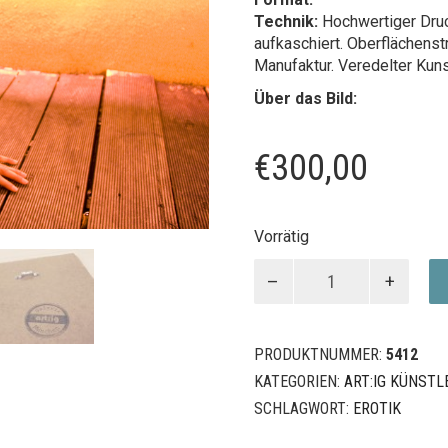
Technik:
Hochwertiger Druc
aufkaschiert. Oberflächenst
Manufaktur. Veredelter Kun
Über das Bild:
€
300,00
Vorrätig
ORANGE
Menge
PRODUKTNUMMER:
5412
KATEGORIEN:
ART:IG KÜNSTL
SCHLAGWORT:
EROTIK