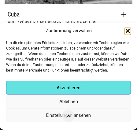
Cuba I
,
,
ART:IG KÜNSTLER
FOTOGRAFIE
LIMITIERTE EDITION
Zustimmung verwalten
€
480,00
Um dir ein optimales Erlebnis zu bieten, verwenden wir Technologien wie
Cookies, um Geräteinformationen zu speichern und/oder darauf
zuzugreifen. Wenn du diesen Technologien zustimmst, können wir Daten
wie das Surfverhalten oder eindeutige IDs auf dieser Website verarbeiten.
Wenn du deine Zustimmung nicht erteilst oder zurückziehst, können
bestimmte Merkmale und Funktionen beeinträchtigt werden.
Akzeptieren
Ablehnen
Einstellungen ansehen
Corneliusstr. 19, München, 80469, Germany
Telefon: +49 (0)89 552 985 72
Öffnungszeiten: Di. - FR. 11.00 –19.30 UHR · SA. 11.00 –18.00