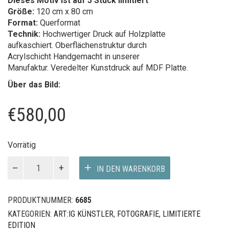
Dieses Motiv ist auf 5 Stück limitiert
Größe:
120 cm x 80 cm
Format:
Querformat
Technik:
Hochwertiger Druck auf Holzplatte
aufkaschiert. Oberflächenstruktur durch
Acrylschicht Handgemacht in unserer
Manufaktur. Veredelter Kunstdruck auf MDF Platte.
Über das Bild:
€
580,00
Vorrätig
One
IN DEN WARENKORB
on
One
Menge
PRODUKTNUMMER:
6685
KATEGORIEN:
ART:IG KÜNSTLER
,
FOTOGRAFIE
,
LIMITIERTE
EDITION