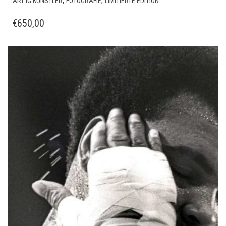
,
,
ART:IG KÜNSTLER
FOTOGRAFIE
LIMITIERTE EDITION
€
650,00