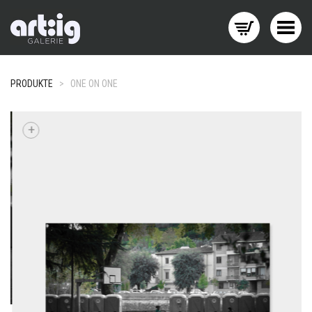
Menü wechseln
PRODUKTE
>
ONE ON ONE
+