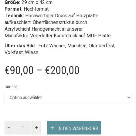
Größe:
29 cm x 42 cm
Format:
Hochformat
Technik:
Hochwertiger Druck auf Holzplatte
aufkaschiert. Oberflächenstruktur durch
Acrylschicht Handgemacht in unserer
Manufaktur. Veredelter Kunstdruck auf MDF Platte.
Über das Bild:
Fritz Wagner
, München, Oktoberfest,
Volkfest, Wiesn.
Preisspanne:
€
90,00
–
€
200,00
€90,00
GRÖSSE
bis
€200,00
Oktoberfest
IN DEN WARENKORB
1979