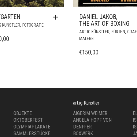
GARTEN
DANIEL JAKOB,
THE ART OF BOXING
,
G KÜNSTLER
FOTOGRAFIE
,
,
ART:IG KÜNSTLER
FÜR IHN
GRAF
0,00
MALEREI
€
150,00
art:ig Künstler
OBJEKTE
AIGERIM WEIMER
E
OKTOBERFEST
ANGELA HOPF VON
I
OLYMPIAPLAKATE
DENFFER
I
SAMMLERSTÜCKE
BOXWERK
J