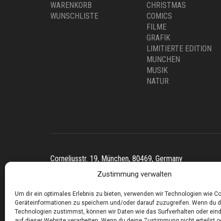
WARENKORB
CHRISTMAS
WUNSCHLISTE
COMICS
FILME
GRAFIK
LIMITIERTE EDITION
MUNCHEN
MUSIK
NATUR
Corneliusstr. 19, München, 80469, Germany
Telefon: +49 (0)89 552 985 72
Zustimmung verwalten
Öffnungszeiten: Di. - FR. 11.00 –19.30 UHR · SA. 11.0
Um dir ein optimales Erlebnis zu bieten, verwenden wir Technologien wie C
Copyright © 2025 - art:ig Galerie
Geräteinformationen zu speichern und/oder darauf zuzugreifen. Wenn du 
Technologien zustimmst, können wir Daten wie das Surfverhalten oder eind
Impressum
Datenschutz
AGB
Hilfe & Kontakt
auf dieser Website verarbeiten. Wenn du deine Zustimmung nicht erteilst o