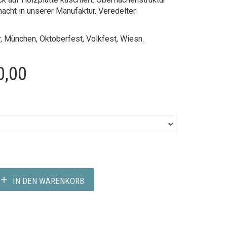
acht in unserer Manufaktur. Veredelter
r
, München, Oktoberfest, Volkfest, Wiesn.
Preisspanne:
0,00
€90,00
bis
€200,00
IN DEN WARENKORB