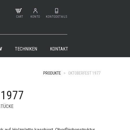
CART
KONTO
KONTODETAILS
V
TECHNIKEN
KONTAKT
PRODUKTE
>
OKTOBERFEST 1977
 1977
+
TÜCKE
k auf Holzplatte kaschiert. Oberflächenstruktur