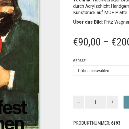
durch Acrylschicht Handgem
Kunstdruck auf MDF Platte.
Über das Bild:
Fritz Wagne
€
90,00
–
€
20
GRÖSSE
Oktoberfest
1977
Menge
PRODUKTNUMMER:
6193