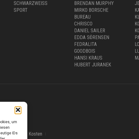
SCHWARZWEISS
BRENDAN MURPHY
J
SPORT
MIRKO BORSCHE
K
BUREAU
K
CHRISCO
K
DANIEL SAILER
K
EDDA SÖRENSEN
P
FEDRALITA
L
GOODBOIS
L
HANSI KRAUS
M
HUBERT JURANEK
0 –18.00 UHR
ookies, um
diesen
eutige IDs
Versand & Kosten
der