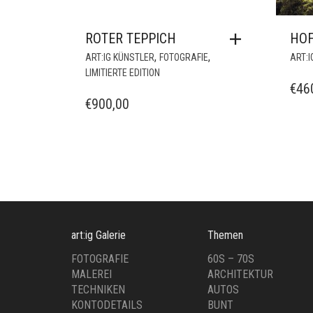
ROTER TEPPICH
HOF
,
,
ART:IG KÜNSTLER
FOTOGRAFIE
ART:I
LIMITIERTE EDITION
€
46
€
900,00
art:ig Galerie
Themen
FOTOGRAFIE
60S – 70S
MALEREI
ARCHITEKTUR
TECHNIKEN
AUTOS
KONTODETAILS
BUNT