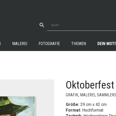
R
MALEREI
FOTOGRAFIE
THEMEN
DEIN MOTI
Oktoberfest
+
GRAFIK
,
MALEREI
,
SAMMLERS
Größe:
29 cm x 42 cm
Format:
Hochformat
Technik:
Hochwertiger Druc