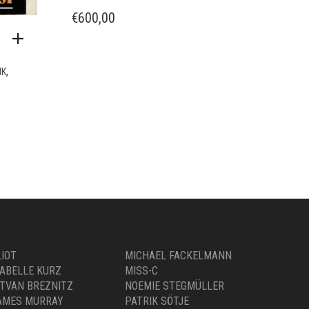
€
600,00
,
IK
LIOT
MICHAEL FACKELMANN
SABELLE KURZ
MISS-C
STVAN BREZNITZ
NOEMIE STEGMÜLLER
AMES MURRAY
PATRIK SÖTJE