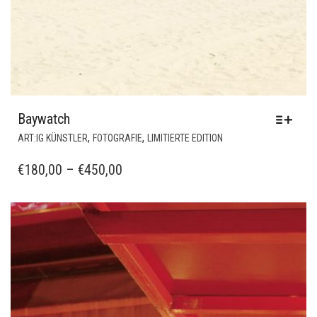
Baywatch
DIESES
,
,
ART:IG KÜNSTLER
FOTOGRAFIE
LIMITIERTE EDITION
PRODUKT
WEIST
PREISSPANNE:
€
180,00
–
€
450,00
MEHRERE
€180,00
VARIANTEN
BIS
AUF.
€450,00
DIE
OPTIONEN
KÖNNEN
AUF
DER
PRODUKTSEITE