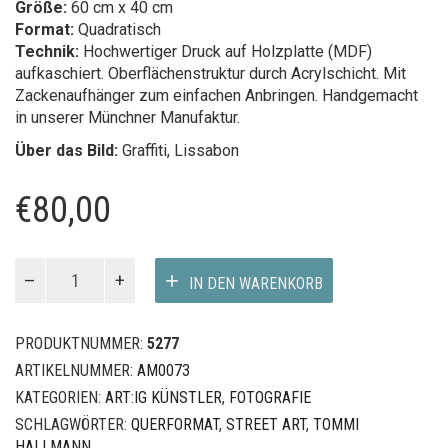
Größe:
60 cm x 40 cm
Format:
Quadratisch
Technik:
Hochwertiger Druck auf Holzplatte (MDF)
aufkaschiert. Oberflächenstruktur durch Acrylschicht. Mit
Zackenaufhänger zum einfachen Anbringen. Handgemacht
in unserer Münchner Manufaktur.
Über das Bild:
Graffiti, Lissabon
€
80,00
LOVE
IN DEN WARENKORB
LIFT
Menge
PRODUKTNUMMER:
5277
ARTIKELNUMMER:
AM0073
KATEGORIEN:
ART:IG KÜNSTLER
,
FOTOGRAFIE
SCHLAGWÖRTER:
QUERFORMAT
,
STREET ART
,
TOMMI
HALLMANN