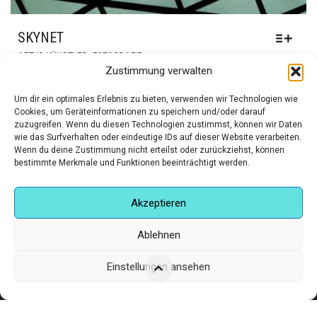
SKYNET
DIESES
,
ART:IG KÜNSTLER
FOTOGRAFIE
PRODUKT
Zustimmung verwalten
WEIST
PREISSPANNE:
€
220,00
–
€
300,00
MEHRERE
Um dir ein optimales Erlebnis zu bieten, verwenden wir Technologien wie
€220,00
Cookies, um Geräteinformationen zu speichern und/oder darauf
VARIANTEN
BIS
zuzugreifen. Wenn du diesen Technologien zustimmst, können wir Daten
AUF.
wie das Surfverhalten oder eindeutige IDs auf dieser Website verarbeiten.
€300,00
DIE
Wenn du deine Zustimmung nicht erteilst oder zurückziehst, können
OPTIONEN
bestimmte Merkmale und Funktionen beeinträchtigt werden.
KÖNNEN
AUF
Akzeptieren
DER
PRODUKTSEITE
Ablehnen
GEWÄHLT
WERDEN
Einstellungen ansehen
Corneliusstr. 19, München, 80469, Germany
Telefon: +49 (0)89 552 985 72
Öffnungszeiten: Di. - FR. 11.00 –19.30 UHR · SA. 11.00 –18.00