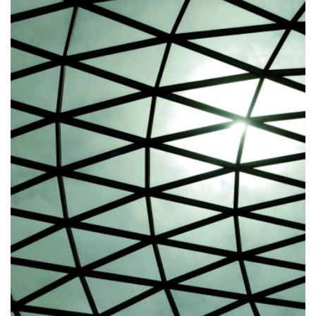
AUF
DER
PRODUKTSEITE
GEWÄHLT
WERDEN