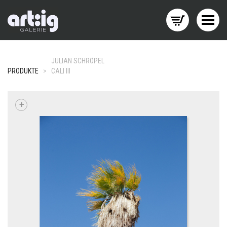
Menü wechseln
JULIAN SCHRÖPEL
PRODUKTE
>
CALI III
+