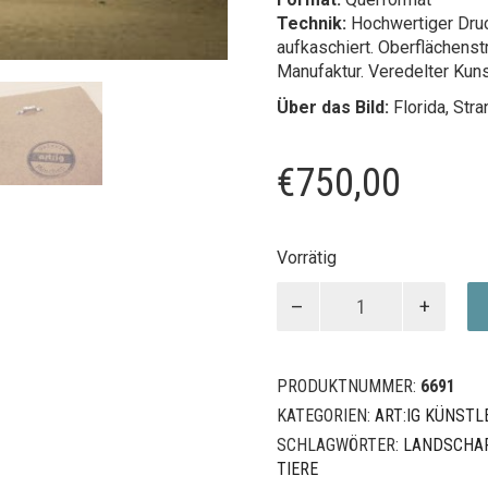
Technik:
Hochwertiger Druc
aufkaschiert. Oberflächenst
Manufaktur. Veredelter Kun
Über das Bild:
Florida, Stra
€
750,00
Vorrätig
Sarasota
Menge
PRODUKTNUMMER:
6691
KATEGORIEN:
ART:IG KÜNSTL
SCHLAGWÖRTER:
LANDSCHA
TIERE