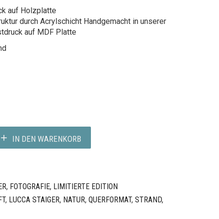
k auf Holzplatte
ruktur durch Acrylschicht Handgemacht in unserer
stdruck auf MDF Platte
nd
IN DEN WARENKORB
ER
,
FOTOGRAFIE
,
LIMITIERTE EDITION
FT
,
LUCCA STAIGER
,
NATUR
,
QUERFORMAT
,
STRAND
,