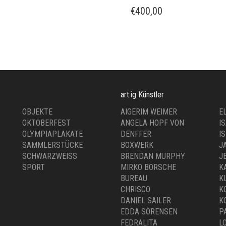
 Aussicht
TULPEN FÜR LUISA –
MANUS HÜLLER
,
G KÜNSTLER
FOTOGRAFIE
,
ART:IG KÜNSTLER
LIMITIERTE ED
0,00
MALEREI
€
400,00
art:ig Künstler
OBJEKTE
AIGERIM WEIMER
E
OKTOBERFEST
ANGELA HOPF VON
I
OLYMPIAPLAKATE
DENFFER
I