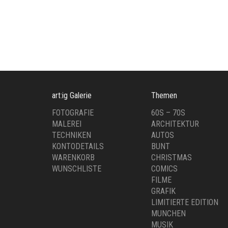
Superman V
Gute
,
ART:IG KÜNSTLER
MALEREI
ART:I
€
90,00
€
29
art:ig Galerie
Themen
FOTOGRAFIE
60S – 70S
MALEREI
ARCHITEKTUR
TECHNIKEN
AUTOS