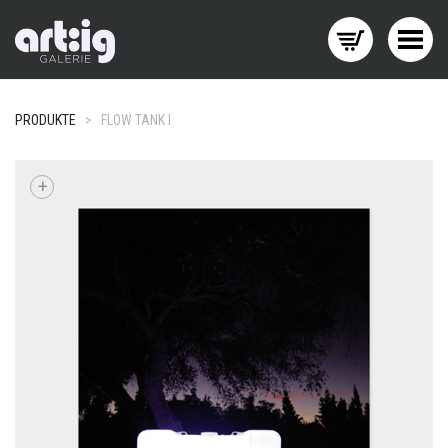
Menü wechseln
PRODUKTE
>
FLOW TANK I
+