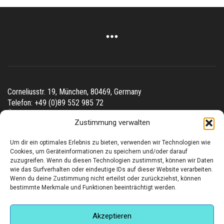
Corneliusstr. 19, München, 80469, Germany
Telefon: +49 (0)89 552 985 72
Öffnungszeiten: Di. - FR. 11.00 –19.30 UHR · SA. 11.00 –18.00
Zustimmung verwalten
UHR
Um dir ein optimales Erlebnis zu bieten, verwenden wir Technologien wie
Copyright © 2025 - art:ig Galerie
Cookies, um Geräteinformationen zu speichern und/oder darauf
Impressum
Datenschutz
AGB
Hilfe & Kontakt
zuzugreifen. Wenn du diesen Technologien zustimmst, können wir Daten
Versand & Kosten
Finden Sie eine Unterkunft in München
wie das Surfverhalten oder eindeutige IDs auf dieser Website verarbeiten.
Wenn du deine Zustimmung nicht erteilst oder zurückziehst, können
bestimmte Merkmale und Funktionen beeinträchtigt werden.
Akzeptieren