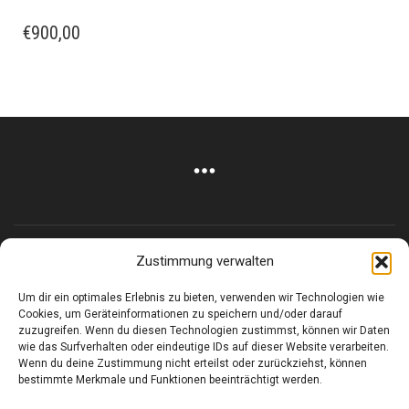
€
900,00
Zustimmung verwalten
Corneliusstr. 19, München, 80469, Germany
Telefon: +49 (0)89 552 985 72
Um dir ein optimales Erlebnis zu bieten, verwenden wir Technologien wie
Öffnungszeiten: Di. - FR. 11.00 –19.30 UHR · SA. 11.00 –18.00
Cookies, um Geräteinformationen zu speichern und/oder darauf
UHR
zuzugreifen. Wenn du diesen Technologien zustimmst, können wir Daten
wie das Surfverhalten oder eindeutige IDs auf dieser Website verarbeiten.
Wenn du deine Zustimmung nicht erteilst oder zurückziehst, können
Copyright © 2025 - art:ig Galerie
bestimmte Merkmale und Funktionen beeinträchtigt werden.
Impressum
Datenschutz
AGB
Hilfe & Kontakt
Versand & Kosten
Finden Sie eine Unterkunft in München