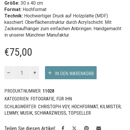
Größe:
30 x 40 cm
Format:
Hochformat
Technik:
Hochwertiger Druck auf Holzplatte (MDF)
kaschiert. Oberflächenstruktur durch Acrylschicht. Mit
Zackenaufhänger zum einfachen Anbringen. Handgemacht
in unserer Münchner Manufaktur.
€
75,00
Lemmy
IN DEN WARENKORB
-
Christoph
Voy
PRODUKTNUMMER:
11028
Menge
KATEGORIEN:
FOTOGRAFIE
,
FÜR IHN
SCHLAGWÖRTER:
CHRISTOPH VOY
,
HOCHFORMAT
,
KILMISTER
,
LEMMY
,
MUSIK
,
SCHWARZWEISS
,
TOPSELLER
Teilen Sie diesen Artikel: