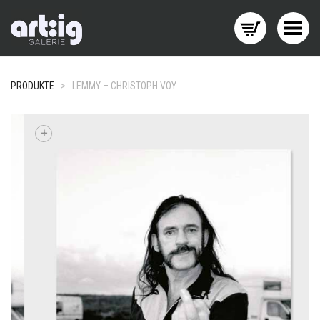
Menü wechseln
PRODUKTE
>
LEMMY – CHRISTOPH VOY
+