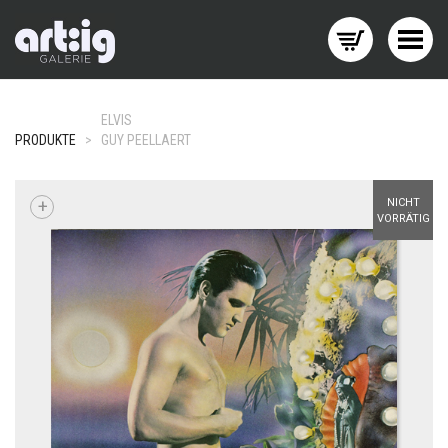
Menü wechseln
ELVIS
PRODUKTE
>
GUY PEELLAERT
+
NICHT
VORRÄTIG