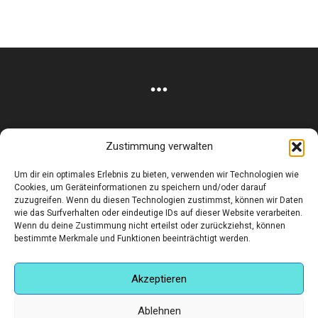
Zustimmung verwalten
Corneliusstr. 19, München, 80469, Germany
Um dir ein optimales Erlebnis zu bieten, verwenden wir Technologien wie
Telefon: +49 (0)89 552 985 72
Cookies, um Geräteinformationen zu speichern und/oder darauf
Öffnungszeiten: Di. - FR. 11.00 –19.30 UHR · SA. 11.00 –18.00
zuzugreifen. Wenn du diesen Technologien zustimmst, können wir Daten
wie das Surfverhalten oder eindeutige IDs auf dieser Website verarbeiten.
UHR
Wenn du deine Zustimmung nicht erteilst oder zurückziehst, können
bestimmte Merkmale und Funktionen beeinträchtigt werden.
Copyright © 2025 - art:ig Galerie
Impressum
Datenschutz
AGB
Hilfe & Kontakt
Versand & Kosten
Finden Sie eine Unterkunft in München
Akzeptieren
Ablehnen