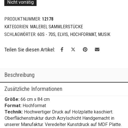
Nicht vorrätig
PRODUKTNUMMER:
12178
KATEGORIEN:
MALEREI
,
SAMMLERSTÜCKE
SCHLAGWÖRTER:
60S - 70S
,
ELVIS
,
HOCHFORMAT
,
MUSIK
Teilen Sie diesen Artikel:
Beschreibung
Zusätzliche Informationen
Größe:
66 cm x 84 cm
Format:
Hochformat
Technik:
Hochwertiger Druck auf Holzplatte kaschiert.
Oberflächenstruktur durch Acrylschicht Handgemacht in
unserer Manufaktur. Veredelter Kunstdruck auf MDF Platte.