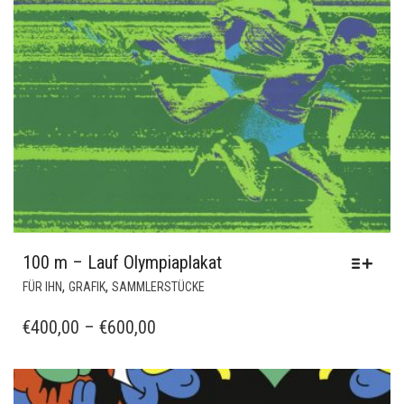
100 m – Lauf Olympiaplakat
DIESES
,
,
FÜR IHN
GRAFIK
SAMMLERSTÜCKE
PRODUKT
WEIST
PREISSPANNE:
€
400,00
–
€
600,00
MEHRERE
€400,00
VARIANTEN
BIS
AUF.
€600,00
DIE