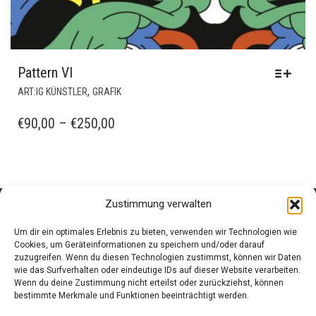
Pattern VI
DIESES
,
ART:IG KÜNSTLER
GRAFIK
PRODUKT
WEIST
PREISSPANNE:
€
90,00
–
€
250,00
MEHRERE
€90,00
VARIANTEN
BIS
AUF.
€250,00
DIE
OPTIONEN
Zustimmung verwalten
KÖNNEN
AUF
Um dir ein optimales Erlebnis zu bieten, verwenden wir Technologien wie
DER
Cookies, um Geräteinformationen zu speichern und/oder darauf
PRODUKTSEITE
zuzugreifen. Wenn du diesen Technologien zustimmst, können wir Daten
wie das Surfverhalten oder eindeutige IDs auf dieser Website verarbeiten.
GEWÄHLT
Wenn du deine Zustimmung nicht erteilst oder zurückziehst, können
WERDEN
bestimmte Merkmale und Funktionen beeinträchtigt werden.
Corneliusstr. 19, München, 80469, Germany