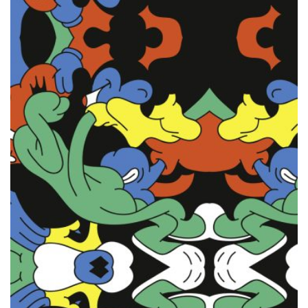
OPTIONEN
KÖNNEN
AUF
DER
PRODUKTSEITE
GEWÄHLT
WERDEN