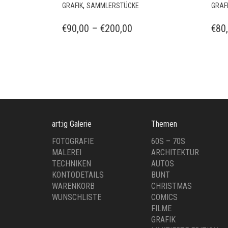
Oktoberfest 1987
Okt
DIESES
,
GRAFIK
SAMMLERSTÜCKE
GRAF
PRODUKT
WEIST
PREISSPANNE:
€
90,00
–
€
200,00
€
80
MEHRERE
€90,00
VARIANTEN
BIS
AUF.
€200,00
DIE
OPTIONEN
KÖNNEN
AUF
DER
art:ig Galerie
Themen
PRODUKTSEITE
GEWÄHLT
FOTOGRAFIE
60S – 70S
WERDEN
MALEREI
ARCHITEKTUR
TECHNIKEN
AUTOS
KONTODETAILS
BUNT
WARENKORB
CHRISTMAS