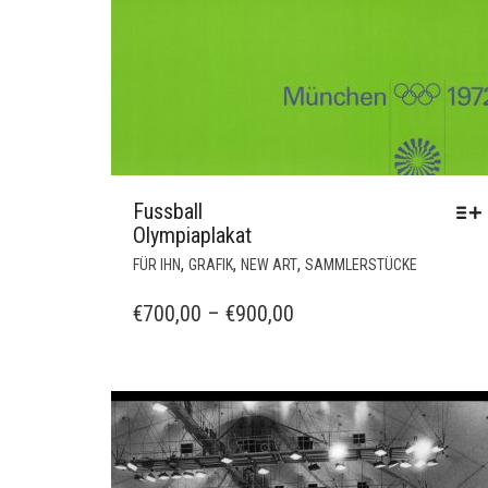
Fussball
Olympiaplakat
DIESES
,
,
,
FÜR IHN
GRAFIK
NEW ART
SAMMLERSTÜCKE
PRODUKT
WEIST
PREISSPANNE:
€
700,00
–
€
900,00
MEHRERE
€700,00
VARIANT
BIS
AUF.
€900,00
DIE
OPTIONE
KÖNNEN
AUF