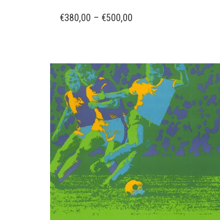
PRODUKT
WEIST
PREISSPANNE:
€
380,00
–
€
500,00
MEHRERE
€380,00
VARIANT
BIS
AUF.
€500,00
DIE
OPTIONE
KÖNNEN
AUF
DER
PRODUKT
GEWÄHLT
WERDEN