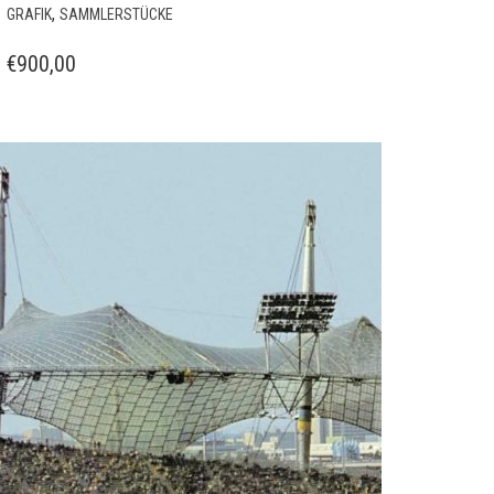
DIESES
,
GRAFIK
SAMMLERSTÜCKE
PRODUKT
WEIST
€
900,00
MEHRERE
VARIANTEN
AUF.
DIE
OPTIONEN
KÖNNEN
AUF
DER
PRODUKTSEITE
GEWÄHLT
WERDEN