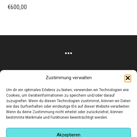
€
600,00
Zustimmung verwalten
Corneliusstr. 19, München, 80469, Germany
Um dir ein optimales Erlebnis zu bieten, verwenden wir Technologien wie
Telefon: +49 (0)89 552 985 72
Cookies, um Geräteinformationen zu speichern und/oder darauf
Öffnungszeiten: Di. - FR. 11.00 –19.30 UHR · SA. 11.00 –18.00
zuzugreifen. Wenn du diesen Technologien zustimmst, können wir Daten
wie das Surfverhalten oder eindeutige IDs auf dieser Website verarbeiten.
UHR
Wenn du deine Zustimmung nicht erteilst oder zurückziehst, können
bestimmte Merkmale und Funktionen beeinträchtigt werden.
Copyright © 2025 - art:ig Galerie
Impressum
Datenschutz
AGB
Hilfe & Kontakt
Versand & Kosten
Finden Sie eine Unterkunft in München
Akzeptieren