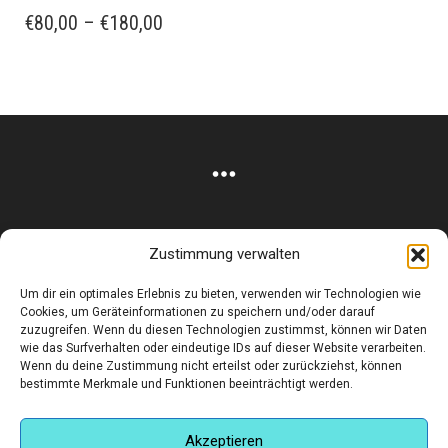
WEIST
PREISSPANNE:
€
80,00
–
€
180,00
MEHRERE
€80,00
VARIANTEN
BIS
AUF.
€180,00
DIE
OPTIONEN
KÖNNEN
AUF
DER
PRODUKTSEITE
GEWÄHLT
Zustimmung verwalten
WERDEN
Corneliusstr. 19, München, 80469, Germany
Um dir ein optimales Erlebnis zu bieten, verwenden wir Technologien wie
Telefon: +49 (0)89 552 985 72
Cookies, um Geräteinformationen zu speichern und/oder darauf
Öffnungszeiten: Di. - FR. 11.00 –19.30 UHR · SA. 11.00 –18.00
zuzugreifen. Wenn du diesen Technologien zustimmst, können wir Daten
wie das Surfverhalten oder eindeutige IDs auf dieser Website verarbeiten.
UHR
Wenn du deine Zustimmung nicht erteilst oder zurückziehst, können
bestimmte Merkmale und Funktionen beeinträchtigt werden.
Copyright © 2025 - art:ig Galerie
Impressum
Datenschutz
AGB
Hilfe & Kontakt
Versand & Kosten
Finden Sie eine Unterkunft in München
Akzeptieren