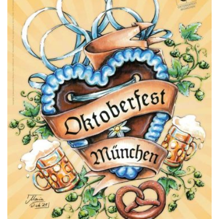
OPTIONEN
KÖNNEN
AUF
DER
PRODUKTSEITE
GEWÄHLT
WERDEN