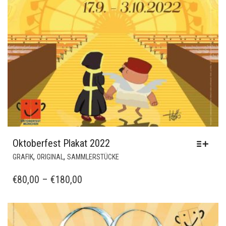
Oktoberfest Plakat 2022
DIESES
,
,
GRAFIK
ORIGINAL
SAMMLERSTÜCKE
PRODUKT
WEIST
PREISSPANNE:
€
80,00
–
€
180,00
MEHRERE
€80,00
VARIANTEN
BIS
AUF.
€180,00
DIE