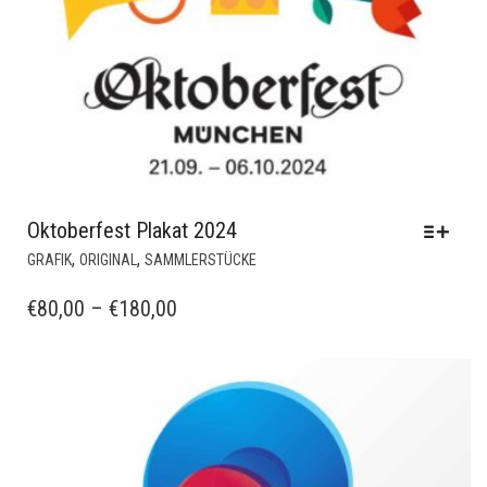
Oktoberfest Plakat 2024
DIESES
,
,
GRAFIK
ORIGINAL
SAMMLERSTÜCKE
PRODUKT
WEIST
PREISSPANNE:
€
80,00
–
€
180,00
MEHRERE
€80,00
VARIANTEN
BIS
AUF.
€180,00
DIE
OPTIONEN
KÖNNEN
AUF