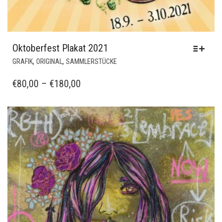
Oktoberfest Plakat 2021
DIESES
,
,
GRAFIK
ORIGINAL
SAMMLERSTÜCKE
PRODUKT
WEIST
PREISSPANNE:
€
80,00
–
€
180,00
MEHRERE
€80,00
VARIANTEN
BIS
AUF.
€180,00
DIE
OPTIONEN
KÖNNEN
AUF
DER
PRODUKTSEITE
GEWÄHLT
WERDEN