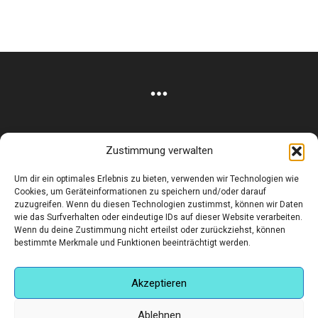
Zustimmung verwalten
Corneliusstr. 19, München, 80469, Germany
Um dir ein optimales Erlebnis zu bieten, verwenden wir Technologien wie
Telefon: +49 (0)89 552 985 72
Cookies, um Geräteinformationen zu speichern und/oder darauf
Öffnungszeiten: Di. - FR. 11.00 –19.30 UHR · SA. 11.00 –18.00
zuzugreifen. Wenn du diesen Technologien zustimmst, können wir Daten
UHR
wie das Surfverhalten oder eindeutige IDs auf dieser Website verarbeiten.
Wenn du deine Zustimmung nicht erteilst oder zurückziehst, können
bestimmte Merkmale und Funktionen beeinträchtigt werden.
Copyright © 2025 - art:ig Galerie
Impressum
Datenschutz
AGB
Hilfe & Kontakt
Versand & Kosten
Finden Sie eine Unterkunft in München
Akzeptieren
Ablehnen