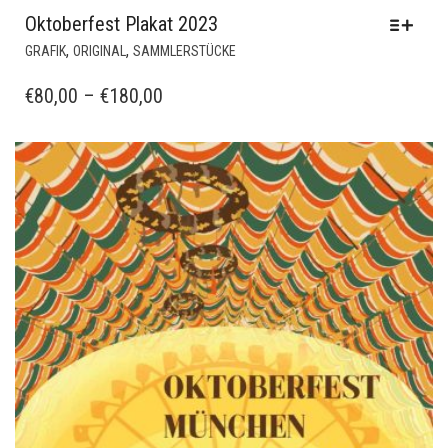
Oktoberfest Plakat 2023
DIESES
,
,
GRAFIK
ORIGINAL
SAMMLERSTÜCKE
PRODUKT
WEIST
PREISSPANNE:
€
80,00
–
€
180,00
MEHRERE
€80,00
VARIANTEN
BIS
AUF.
€180,00
DIE
OPTIONEN
KÖNNEN
AUF
DER
PRODUKTSEITE
GEWÄHLT
WERDEN