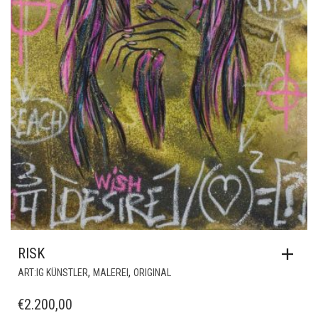
RISK
,
,
ART:IG KÜNSTLER
MALEREI
ORIGINAL
€
2.200,00