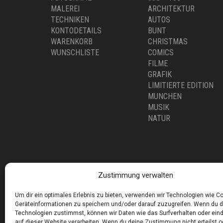
GEWÄHLT
MALEREI
ARCHITEKTUR
WERDEN
TECHNIKEN
AUTOS
KONTODETAILS
BUNT
WARENKORB
CHRISTMAS
WUNSCHLISTE
COMICS
FILME
GRAFIK
LIMITIERTE EDITION
MUNCHEN
MUSIK
NATUR
Zustimmung verwalten
Um dir ein optimales Erlebnis zu bieten, verwenden wir Technologien wie C
Corneliusstr. 19, München, 80469, Germany
Geräteinformationen zu speichern und/oder darauf zuzugreifen. Wenn du 
Telefon: +49 (0)89 552 985 72
Technologien zustimmst, können wir Daten wie das Surfverhalten oder eind
Öffnungszeiten: Di. - FR. 11.00 –19.30 UHR · SA. 11.0
auf dieser Website verarbeiten. Wenn du deine Zustimmung nicht erteilst o