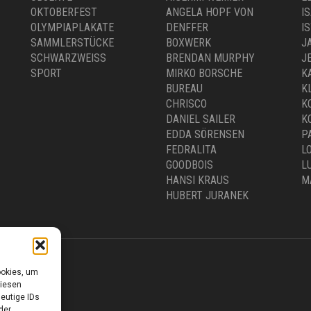
GEWÄHLT
OKTOBERFEST
ANGELA HOPF VON
I
WERDEN
OLYMPIAPLAKATE
DENFFER
I
SAMMLERSTÜCKE
BOXWERK
J
SCHWARZWEISS
BRENDAN MURPHY
J
SPORT
MIRKO BORSCHE
K
BUREAU
K
CHRISCO
K
DANIEL SAILER
K
EDDA SÖRENSEN
P
FEDRALITA
L
GOODBOIS
L
HANSI KRAUS
M
HUBERT JURANEK
ookies, um
diesen
eutige IDs
0 –18.00 UHR
der