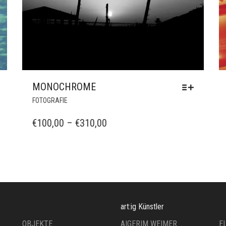
MONOCHROME
DIESES
FOTOGRAFIE
PRODUKT
WEIST
PREISSPANNE:
€
100,00
–
€
310,00
MEHRERE
€100,00
VARIANTEN
BIS
AUF.
DIE
€310,00
OPTIONEN
KÖNNEN
AUF
art:ig Künstler
DER
PRODUKTSEITE
OBJEKTE
AIGERIM WEIMER
E