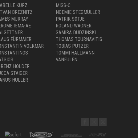
GEWÄHLT
SABELLE KURZ
MISS-C
WERDEN
STVAN BREZNITZ
NOEMIE STEGMÜLLER
AMES MURRAY
PATRIK SÖTJE
EROME ISMA-AE
ROLAND WAGNER
AI GETTNER
SAMIRA DUDZINSKI
LAUS FÜRMAIER
THOMAS TOURNAVITIS
ONSTANTIN VOLKMAR
TOBIAS PÜTZER
ONSTANTINOS
TOMMI HALLMANN
ATSIOS
VANEULEN
ORENZ HOLDER
UCCA STAIGER
ANUS HÜLLER