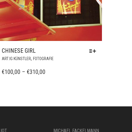
CHINESE GIRL
DIESES
,
ART:IG KÜNSTLER
FOTOGRAFIE
PRODUKT
WEIST
PREISSPANNE:
€
100,00
–
€
310,00
MEHRERE
€100,00
VARIANTEN
BIS
AUF.
€310,00
DIE
OPTIONEN
KÖNNEN
AUF
DER
PRODUKTSEITE
LIOT
MICHAEL FACKELMANN