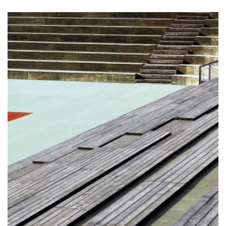
€210,00
VARIANTEN
BIS
AUF.
€300,00
DIE
OPTIONEN
KÖNNEN
AUF
DER
PRODUKTSEITE
GEWÄHLT
WERDEN