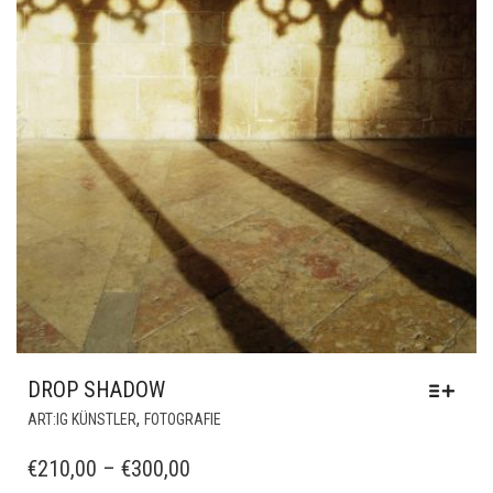
DROP SHADOW
DIESES
,
ART:IG KÜNSTLER
FOTOGRAFIE
PRODUKT
WEIST
PREISSPANNE:
€
210,00
–
€
300,00
MEHRERE