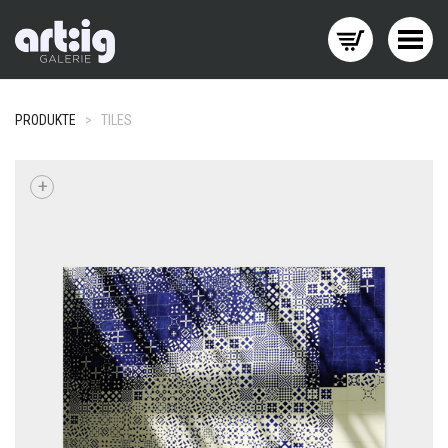
Menü wechseln
PRODUKTE
>
TILES
+