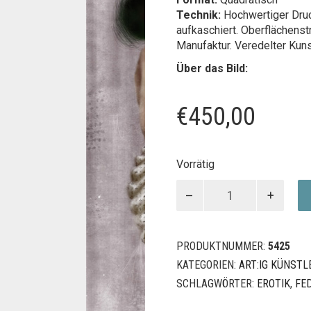
Technik:
Hochwertiger Druc
aufkaschiert. Oberflächenst
Manufaktur. Veredelter Kun
Über das Bild:
€
450,00
Vorrätig
TOGA
Menge
PRODUKTNUMMER:
5425
KATEGORIEN:
ART:IG KÜNSTL
SCHLAGWÖRTER:
EROTIK
,
FE