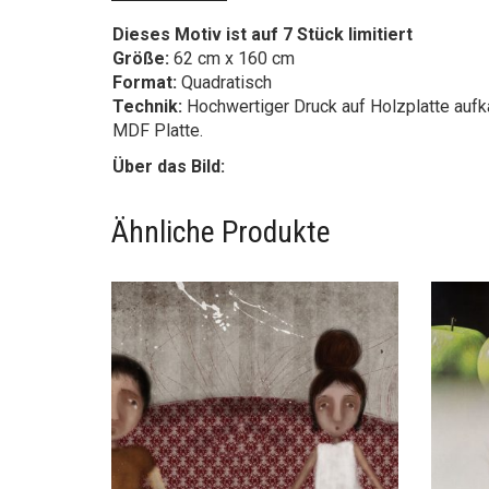
ON THE COUCH
SAM
APP
,
ART:IG KÜNSTLER
MALEREI
FOTO
€
480,00
€
60
art:ig Galerie
Themen
FOTOGRAFIE
60S – 70S
MALEREI
ARCHITEKTUR
TECHNIKEN
AUTOS