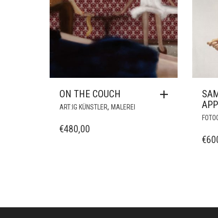
KONTODETAILS
BUNT
WARENKORB
CHRISTMAS
WUNSCHLISTE
COMICS
FILME
GRAFIK
LIMITIERTE EDITION
MUNCHEN
MUSIK
NATUR
Corneliusstr. 19, München, 80469, Germany
Telefon: +49 (0)89 552 985 72
Öffnungszeiten: Di. - FR. 11.00 –19.30 UHR · SA. 11.0
Copyright © 2025 - art:ig Galerie