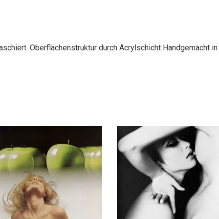
 HASKINS
KISHIN SHINOYAMA –
LE JACK BEAT
THE KISS
,
,
GRAFIE
SAMMLERSTÜCKE
FOTOGRAFIE
SAMMLERSTÜCKE
0,00
€
600,00
art:ig Künstler
OBJEKTE
AIGERIM WEIMER
E
OKTOBERFEST
ANGELA HOPF VON
I
OLYMPIAPLAKATE
DENFFER
I