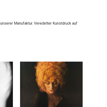
SAM HASKINS
REDBIRD
,
,
FOTOGRAFIE
FÜR IHN
SAMMLERSTÜCKE
€
600,00
LIOT
MICHAEL FACKELMANN
SABELLE KURZ
MISS-C
STVAN BREZNITZ
NOEMIE STEGMÜLLER