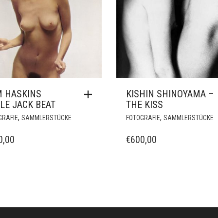
SAMMLERSTÜCKE
BOXWERK
J
SCHWARZWEISS
BRENDAN MURPHY
J
SPORT
MIRKO BORSCHE
K
BUREAU
K
CHRISCO
K
DANIEL SAILER
K
EDDA SÖRENSEN
P
FEDRALITA
L
GOODBOIS
L
HANSI KRAUS
M
HUBERT JURANEK
0 –18.00 UHR