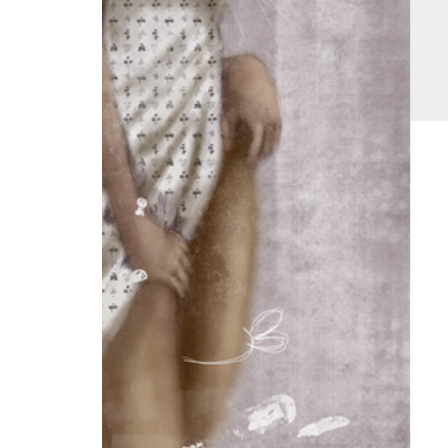
Beschreibung
Dieses Motiv ist auf 7 Stück limitiert
Größe:
62 cm x 160 cm
Format:
Quadratisch
Technik:
Hochwertiger Druck auf Holzplatte aufk