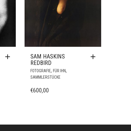
AMES MURRAY
PATRIK SÖTJE
EROME ISMA-AE
ROLAND WAGNER
AI GETTNER
SAMIRA DUDZINSKI
LAUS FÜRMAIER
THOMAS TOURNAVITIS
ONSTANTIN VOLKMAR
TOBIAS PÜTZER
ONSTANTINOS
TOMMI HALLMANN
ATSIOS
VANEULEN
ORENZ HOLDER
UCCA STAIGER
ANUS HÜLLER