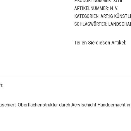
PRODUKTNUMMER:
7318
Menge
ARTIKELNUMMER:
N. V.
KATEGORIEN:
ART:IG KÜNSTL
SCHLAGWÖRTER:
LANDSCHA
Teilen Sie diesen Artikel:
rt
aschiert.
Oberflächenstruktur durch Acrylschicht
Handgemacht in 