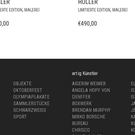
K OUT – MANUS
MAURITIUS – MANUS
LER
HÜLLER
,
,
IERTE EDITION
MALEREI
LIMITIERTE EDITION
MALEREI
0,00
€
490,00
art:ig Künstler
OBJEKTE
AIGERIM WEIMER
E
OKTOBERFEST
ANGELA HOPF VON
I
OLYMPIAPLAKATE
DENFFER
I
SAMMLERSTÜCKE
BOXWERK
J
SCHWARZWEISS
BRENDAN MURPHY
J