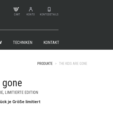
CART
KONTO
KONTODETAILS
V
TECHNIKEN
KONTAKT
PRODUKTE
>
THE KIDS ARE GONE
e gone
+
IE
,
LIMITIERTE EDITION
ück je Größe limitiert