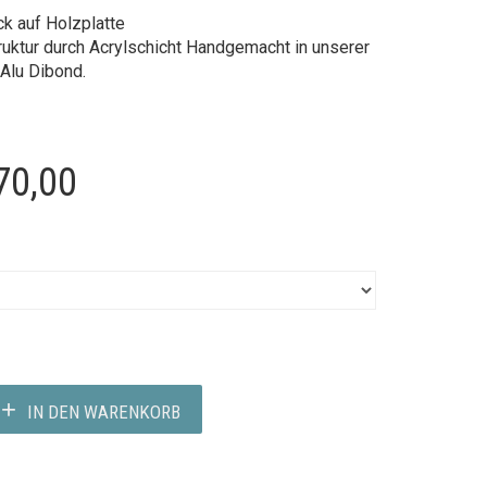
k auf Holzplatte
uktur durch Acrylschicht
Handgemacht in unserer
 Alu Dibond.
Preisspanne:
70,00
€260,00
bis
€370,00
IN DEN WARENKORB