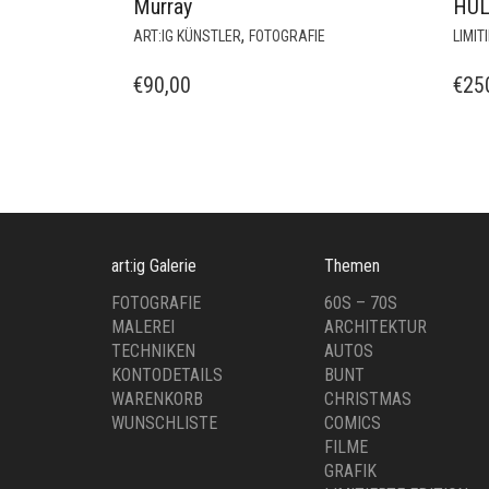
Schlick 2000 – James
LOO
Murray
HÜL
,
ART:IG KÜNSTLER
FOTOGRAFIE
LIMIT
€
90,00
€
25
art:ig Galerie
Themen
FOTOGRAFIE
60S – 70S
MALEREI
ARCHITEKTUR
TECHNIKEN
AUTOS
KONTODETAILS
BUNT
WARENKORB
CHRISTMAS