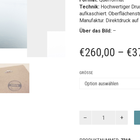
Technik:
Hochwertiger Druc
aufkaschiert.
Oberflächenstr
Manufaktur.
Direktdruck auf
Über das Bild:
–
€
260,00
–
€
3
GRÖSSE
The
kids
are
gone