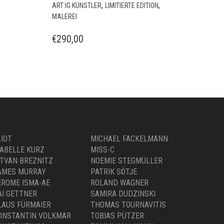
ELEFANT VI
,
,
ART:IG KÜNSTLER
LIMITIERTE EDITION
MALEREI
€
290,00
LIOT
MICHAEL FACKELMANN
SABELLE KURZ
MISS-C
STVAN BREZNITZ
NOEMIE STEGMÜLLER
AMES MURRAY
PATRIK SÖTJE
EROME ISMA-AE
ROLAND WAGNER