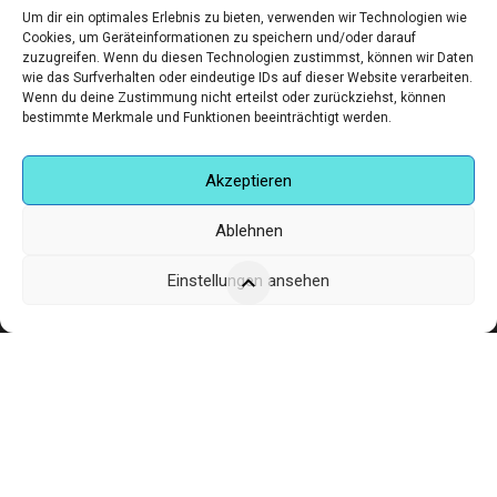
Um dir ein optimales Erlebnis zu bieten, verwenden wir Technologien wie
Poseidon
Cookies, um Geräteinformationen zu speichern und/oder darauf
zuzugreifen. Wenn du diesen Technologien zustimmst, können wir Daten
,
,
ART:IG KÜNSTLER
LIMITIERTE EDITION
MALEREI
wie das Surfverhalten oder eindeutige IDs auf dieser Website verarbeiten.
Wenn du deine Zustimmung nicht erteilst oder zurückziehst, können
€
270,00
bestimmte Merkmale und Funktionen beeinträchtigt werden.
Akzeptieren
Ablehnen
Einstellungen ansehen
Corneliusstr. 19, München, 80469, Germany
Telefon: +49 (0)89 552 985 72
Öffnungszeiten: Di. - FR. 11.00 –19.30 UHR · SA. 11.00 –18.00
UHR