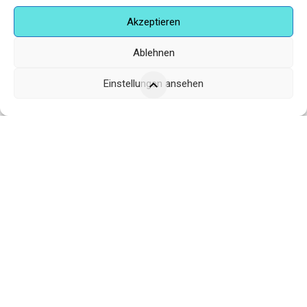
Schlick 2000 – James Murray
Akzeptieren
,
ART:IG KÜNSTLER
FOTOGRAFIE
Ablehnen
€
90,00
Einstellungen ansehen
Corneliusstr. 19, München, 80469, Germany
Telefon: +49 (0)89 552 985 72
Öffnungszeiten: Di. - FR. 11.00 –19.30 UHR · SA. 11.00 –18.00
UHR