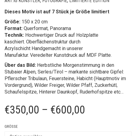
ART:IG KÜNSTLER
,
FOTOGRAFIE
,
LIMITIERTE EDITION
Dieses Motiv ist auf 7 Stück je Größe limitiert
Größe:
150 x 20 cm
Format:
Querformat, Panorama
Technik:
Hochwertiger Druck auf Holzplatte
kaschiert. Oberflächenstruktur durch
Acrylschicht Handgemacht in unserer
Manufaktur. Veredelter Kunstdruck auf MDF Platte.
Über das Bild:
Herbstliche Morgenstimmung in den
Stubaier Alpen, Serles/Tirol – markante sichtbare Gipfel:
Pflerscher Tribulaun, Feuersteine, Habicht (Hauptmotiv im
Vordergrund), Wilder Freiger, Wilder Pfaff, Zuckerhütl,
Schaufelspitze, Hinterer Daunkopf, Ruderhofspitze etc…
Preisspanne
€
350,00
–
€
600,00
€350,00
GRÖSSE
bis