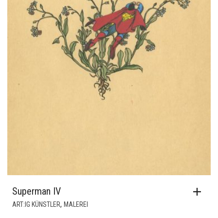
Superman IV
,
ART:IG KÜNSTLER
MALEREI