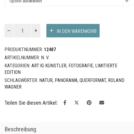
€600,00
STUBAIER
IN DEN WARENKORB
ALPEN
I
-
PRODUKTNUMMER:
12487
Roland
ARTIKELNUMMER:
N. V.
Wagner
KATEGORIEN:
ART:IG KÜNSTLER
,
FOTOGRAFIE
,
LIMITIERTE
Menge
EDITION
SCHLAGWÖRTER:
NATUR
,
PANORAMA
,
QUERFORMAT
,
ROLAND
WAGNER
Teilen Sie diesen Artikel:
Beschreibung