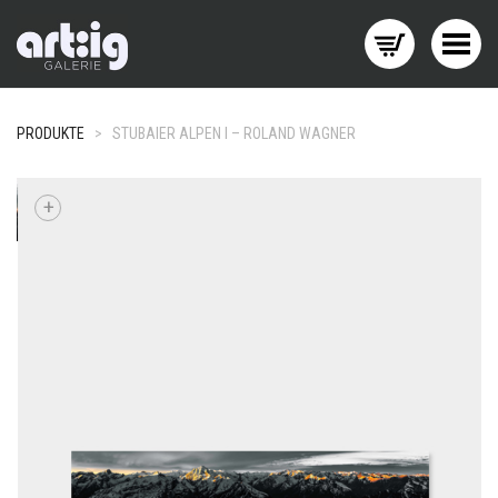
Menü wechseln
PRODUKTE
>
STUBAIER ALPEN I – ROLAND WAGNER
+