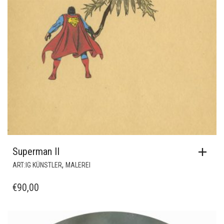
Superman II
,
ART:IG KÜNSTLER
MALEREI
€
90,00