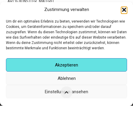
,
ART:IG KÜNSTLER
MALEREI
Zustimmung verwalten
€
90,00
Um dir ein optimales Erlebnis zu bieten, verwenden wir Technologien wie
Cookies, um Geräteinformationen zu speichern und/oder darauf
zuzugreifen. Wenn du diesen Technologien zustimmst, können wir Daten
wie das Surfverhalten oder eindeutige IDs auf dieser Website verarbeiten.
Wenn du deine Zustimmung nicht erteilst oder zurückziehst, können
bestimmte Merkmale und Funktionen beeinträchtigt werden.
Akzeptieren
Ablehnen
Einstellungen ansehen
Corneliusstr. 19, München, 80469, Germany
Telefon: +49 (0)89 552 985 72
Öffnungszeiten: Di. - FR. 11.00 –19.30 UHR · SA. 11.00 –18.00
UHR
Copyright © 2025 - art:ig Galerie
Impressum
Datenschutz
AGB
Hilfe & Kontakt