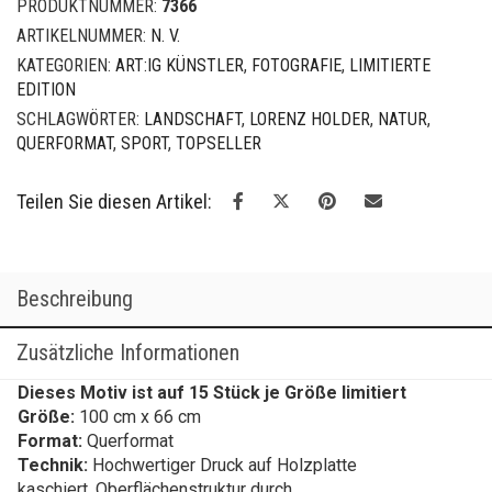
Mirror
PRODUKTNUMMER:
7366
I
ARTIKELNUMMER:
N. V.
Menge
KATEGORIEN:
ART:IG KÜNSTLER
,
FOTOGRAFIE
,
LIMITIERTE
EDITION
SCHLAGWÖRTER:
LANDSCHAFT
,
LORENZ HOLDER
,
NATUR
,
QUERFORMAT
,
SPORT
,
TOPSELLER
Teilen Sie diesen Artikel:
Beschreibung
Zusätzliche Informationen
Dieses Motiv ist auf 15 Stück je Größe limitiert
Größe:
100 cm x 66 cm
Format:
Querformat
Technik:
Hochwertiger Druck auf Holzplatte