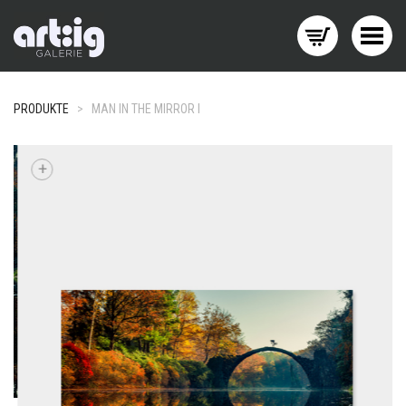
Menü wechseln
PRODUKTE
>
MAN IN THE MIRROR I
+