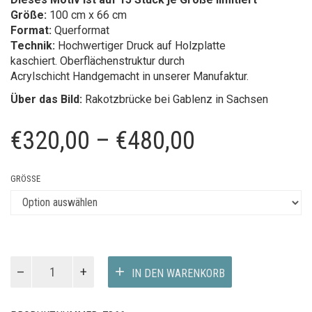
Dieses Motiv ist auf 15 Stück je Größe limitiert
Größe:
100 cm x 66 cm
Format:
Querformat
Technik:
Hochwertiger Druck auf Holzplatte
kaschiert.
Oberflächenstruktur durch
Acrylschicht
Handgemacht in unserer Manufaktur.
Über das Bild:
Rakotzbrücke bei Gablenz in Sachsen
Preisspanne
€
320,00
–
€
480,00
€320,00
GRÖSSE
bis
€480,00
Man
IN DEN WARENKORB
in
the