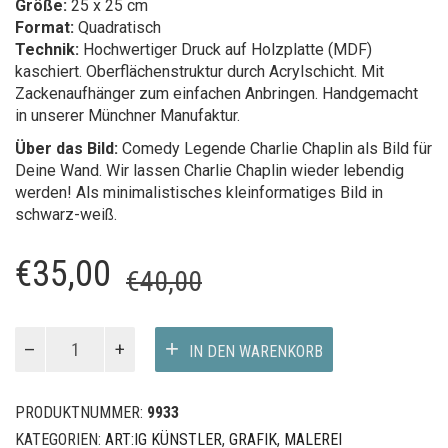
Größe:
25 x 25 cm
Format:
Quadratisch
Technik:
Hochwertiger Druck auf Holzplatte (MDF)
kaschiert. Oberflächenstruktur durch Acrylschicht. Mit
Zackenaufhänger zum einfachen Anbringen. Handgemacht
in unserer Münchner Manufaktur.
Über das Bild:
Comedy Legende Charlie Chaplin als Bild für
Deine Wand. Wir lassen Charlie Chaplin wieder lebendig
werden! Als minimalistisches kleinformatiges Bild in
schwarz-weiß.
Ursprünglicher
Aktueller
€
35,00
€
40,00
Preis
Preis
war:
ist:
Charlie
IN DEN WARENKORB
Chaplin
€40,00
€35,00.
Menge
PRODUKTNUMMER:
9933
KATEGORIEN:
ART:IG KÜNSTLER
,
GRAFIK
,
MALEREI