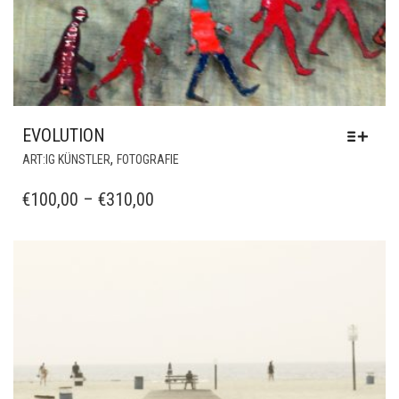
EVOLUTION
DIESES
,
ART:IG KÜNSTLER
FOTOGRAFIE
PRODUKT
WEIST
PREISSPANNE:
€
100,00
–
€
310,00
MEHRERE
€100,00
VARIANTEN
BIS
AUF.
€310,00
DIE
OPTIONEN
KÖNNEN
AUF
DER
PRODUKTSEITE
GEWÄHLT