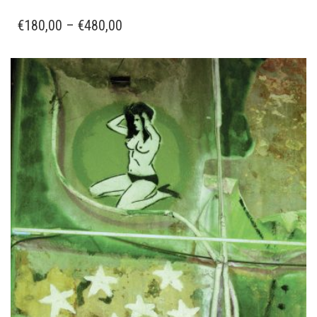
PRODUKT
WEIST
PREISSPANNE:
€
180,00
–
€
480,00
MEHRERE
€180,00
VARIANTEN
BIS
AUF.
€480,00
DIE
OPTIONEN
KÖNNEN
AUF
DER
PRODUKTSEITE
GEWÄHLT
WERDEN