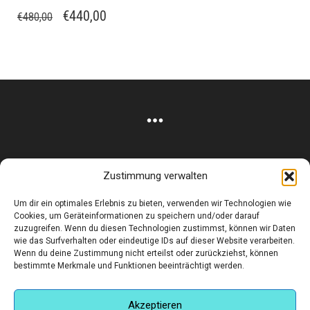
URSPRÜNGLICHER
AKTUELLER
€
440,00
€
480,00
PREIS
PREIS
WAR:
IST:
€480,00
€440,00.
Zustimmung verwalten
Corneliusstr. 19, München, 80469, Germany
Um dir ein optimales Erlebnis zu bieten, verwenden wir Technologien wie
Telefon: +49 (0)89 552 985 72
Cookies, um Geräteinformationen zu speichern und/oder darauf
Öffnungszeiten: Di. - FR. 11.00 –19.30 UHR · SA. 11.00 –18.00
zuzugreifen. Wenn du diesen Technologien zustimmst, können wir Daten
wie das Surfverhalten oder eindeutige IDs auf dieser Website verarbeiten.
UHR
Wenn du deine Zustimmung nicht erteilst oder zurückziehst, können
bestimmte Merkmale und Funktionen beeinträchtigt werden.
Copyright © 2025 - art:ig Galerie
Impressum
Datenschutz
AGB
Hilfe & Kontakt
Versand & Kosten
Finden Sie eine Unterkunft in München
Akzeptieren