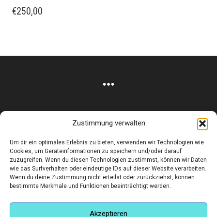
€
250,00
Zustimmung verwalten
Corneliusstr. 19, München, 80469, Germany
Um dir ein optimales Erlebnis zu bieten, verwenden wir Technologien wie
Telefon: +49 (0)89 552 985 72
Cookies, um Geräteinformationen zu speichern und/oder darauf
Öffnungszeiten: Di. - FR. 11.00 –19.30 UHR · SA. 11.00 –18.00
zuzugreifen. Wenn du diesen Technologien zustimmst, können wir Daten
wie das Surfverhalten oder eindeutige IDs auf dieser Website verarbeiten.
UHR
Wenn du deine Zustimmung nicht erteilst oder zurückziehst, können
bestimmte Merkmale und Funktionen beeinträchtigt werden.
Copyright © 2025 - art:ig Galerie
Impressum
Datenschutz
AGB
Hilfe & Kontakt
Versand & Kosten
Finden Sie eine Unterkunft in München
Akzeptieren