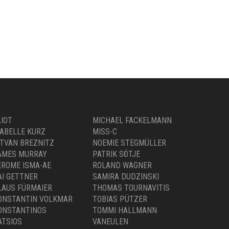
LIOT
MICHAEL FACKELMANN
SABELLE KURZ
MISS-C
STVAN BREZNITZ
NOEMIE STEGMÜLLER
AMES MURRAY
PATRIK SÖTJE
EROME ISMA-AE
ROLAND WAGNER
AI GETTNER
SAMIRA DUDZINSKI
LAUS FÜRMAIER
THOMAS TOURNAVITIS
ONSTANTIN VOLKMAR
TOBIAS PÜTZER
ONSTANTINOS
TOMMI HALLMANN
ATSIOS
VANEULEN