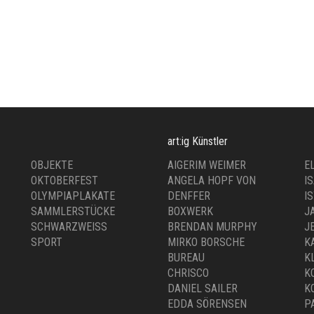
art:ig Künstler
OBJEKTE
AIGERIM WEIMER
E
OKTOBERFEST
ANGELA HOPF VON
I
OLYMPIAPLAKATE
DENFFER
I
SAMMLERSTÜCKE
BOXWERK
J
SCHWARZWEISS
BRENDAN MURPHY
J
SPORT
MIRKO BORSCHE
K
BUREAU
K
CHRISCO
K
DANIEL SAILER
K
EDDA SÖRENSEN
P