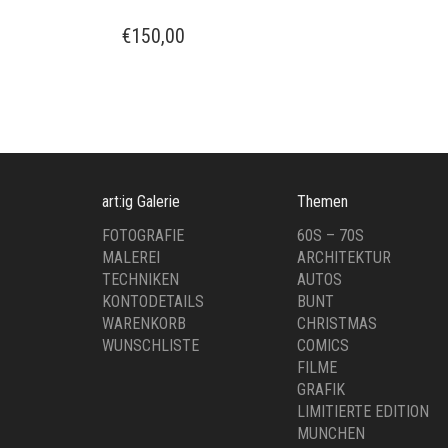
€
150,00
art:ig Galerie
Themen
FOTOGRAFIE
60S – 70S
MALEREI
ARCHITEKTUR
TECHNIKEN
AUTOS
KONTODETAILS
BUNT
WARENKORB
CHRISTMAS
WUNSCHLISTE
COMICS
FILME
GRAFIK
LIMITIERTE EDITION
MUNCHEN