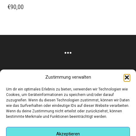
€
90,00
Zustimmung verwalten
Corneliusstr. 19, München, 80469, Germany
Um dir ein optimales Erlebnis zu bieten, verwenden wir Technologien wie
Telefon: +49 (0)89 552 985 72
Cookies, um Geräteinformationen zu speichern und/oder darauf
Öffnungszeiten: Di. - FR. 11.00 –19.30 UHR · SA. 11.00 –18.00
zuzugreifen. Wenn du diesen Technologien zustimmst, können wir Daten
wie das Surfverhalten oder eindeutige IDs auf dieser Website verarbeiten.
UHR
Wenn du deine Zustimmung nicht erteilst oder zurückziehst, können
bestimmte Merkmale und Funktionen beeinträchtigt werden.
Copyright © 2025 - art:ig Galerie
Impressum
Datenschutz
AGB
Hilfe & Kontakt
Versand & Kosten
Finden Sie eine Unterkunft in München
Akzeptieren