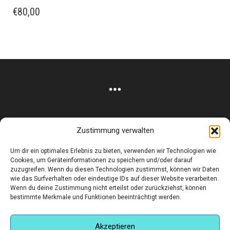
€
80,00
Zustimmung verwalten
Corneliusstr. 19, München, 80469, Germany
Um dir ein optimales Erlebnis zu bieten, verwenden wir Technologien wie
Telefon: +49 (0)89 552 985 72
Cookies, um Geräteinformationen zu speichern und/oder darauf
Öffnungszeiten: Di. - FR. 11.00 –19.30 UHR · SA. 11.00 –18.00
zuzugreifen. Wenn du diesen Technologien zustimmst, können wir Daten
wie das Surfverhalten oder eindeutige IDs auf dieser Website verarbeiten.
UHR
Wenn du deine Zustimmung nicht erteilst oder zurückziehst, können
bestimmte Merkmale und Funktionen beeinträchtigt werden.
Copyright © 2025 - art:ig Galerie
Impressum
Datenschutz
AGB
Hilfe & Kontakt
Versand & Kosten
Finden Sie eine Unterkunft in München
Akzeptieren