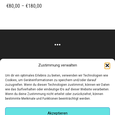
WEIST
PREISSPANNE:
€
80,00
–
€
180,00
MEHRERE
€80,00
VARIANTEN
BIS
AUF.
€180,00
DIE
OPTIONEN
KÖNNEN
AUF
DER
PRODUKTSEITE
GEWÄHLT
Zustimmung verwalten
WERDEN
Corneliusstr. 19, München, 80469, Germany
Um dir ein optimales Erlebnis zu bieten, verwenden wir Technologien wie
Telefon: +49 (0)89 552 985 72
Cookies, um Geräteinformationen zu speichern und/oder darauf
Öffnungszeiten: Di. - FR. 11.00 –19.30 UHR · SA. 11.00 –18.00
zuzugreifen. Wenn du diesen Technologien zustimmst, können wir Daten
wie das Surfverhalten oder eindeutige IDs auf dieser Website verarbeiten.
UHR
Wenn du deine Zustimmung nicht erteilst oder zurückziehst, können
bestimmte Merkmale und Funktionen beeinträchtigt werden.
Copyright © 2025 - art:ig Galerie
Impressum
Datenschutz
AGB
Hilfe & Kontakt
Versand & Kosten
Finden Sie eine Unterkunft in München
Akzeptieren